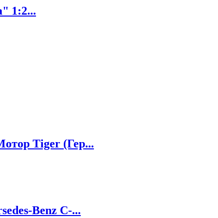
 1:2...
тор Tiger (Гер...
edes-Benz C-...