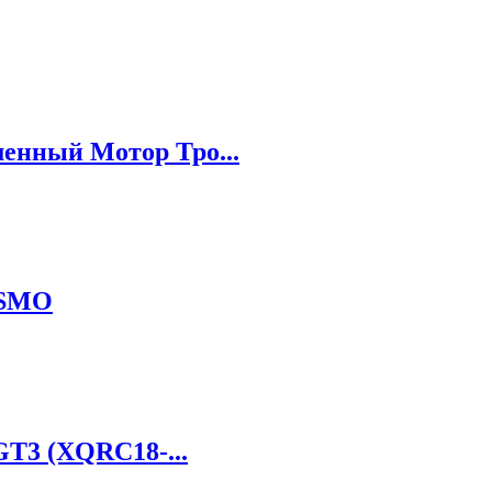
енный Мотор Тро...
OSMO
GT3 (XQRC18-...