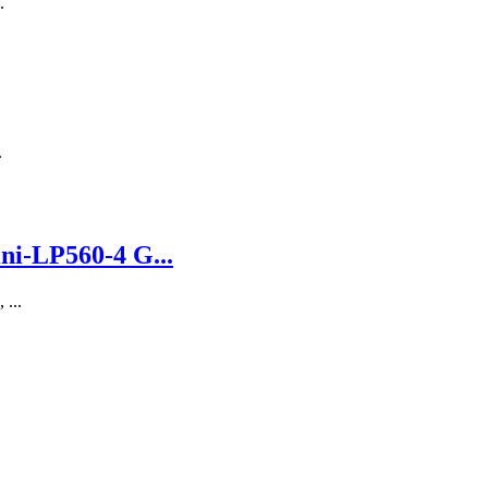
.
.
ni-LP560-4 G...
...