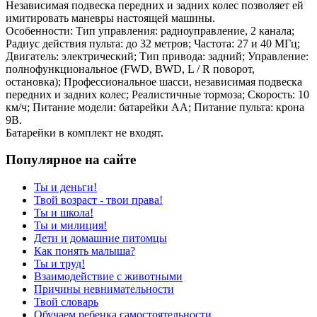
Независимая подвеска передних и задних колес позволяет ей
имитировать маневры настоящей машины.
Особенности: Тип управления: радиоуправление, 2 канала;
Радиус действия пульта: до 32 метров; Частота: 27 и 40 МГц;
Двигатель: электрический; Тип привода: задний; Управление:
полнофункциональное (FWD, BWD, L / R поворот,
остановка); Профессиональное шасси, независимая подвеска
передних и задних колес; Реалистичные тормоза; Скорость: 10
км/ч; Питание модели: батарейки AA; Питание пульта: крона
9В.
Батарейки в комплект не входят.
Популярное на сайте
Ты и деньги!
Твой возраст - твои права!
Ты и школа!
Ты и милиция!
Дети и домашние питомцы
Как понять малыша?
Ты и труд!
Взаимодействие с животными
Причины невнимательности
Твой словарь
Обучаем ребенка самостоятельности