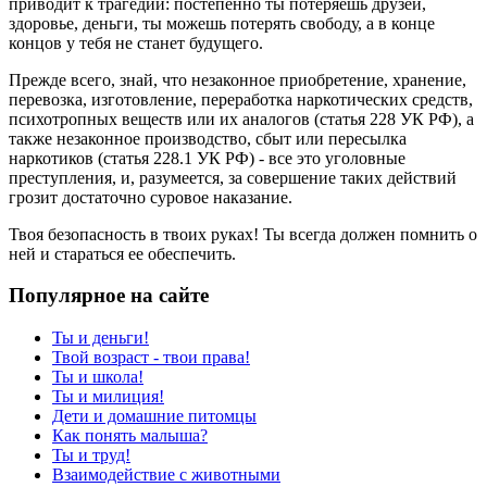
приводит к трагедии: постепенно ты потеряешь друзей,
здоровье, деньги, ты можешь потерять свободу, а в конце
концов у тебя не станет будущего.
Прежде всего, знай, что незаконное приобретение, хранение,
перевозка, изготовление, переработка наркотических средств,
психотропных веществ или их аналогов (статья 228 УК РФ), а
также незаконное производство, сбыт или пересылка
наркотиков (статья 228.1 УК РФ) - все это уголовные
преступления, и, разумеется, за совершение таких действий
грозит достаточно суровое наказание.
Твоя безопасность в твоих руках! Ты всегда должен помнить о
ней и стараться ее обеспечить.
Популярное на сайте
Ты и деньги!
Твой возраст - твои права!
Ты и школа!
Ты и милиция!
Дети и домашние питомцы
Как понять малыша?
Ты и труд!
Взаимодействие с животными