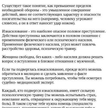
Существует такое понятие, как превышение пределов
необходимой обороны - это умышленное совершение
действий, явно не соответствующих характеру и опасности
посягательства на него (например, человеку угрожают
словесно, а он в ответ наносит удар ножом).
Изнасилование - это наиболее опасное половое преступление.
Действия преступника заключаются в половом сношении с
применением физического или психического насилия.
Применение физического насилия, угроз может повлечь
расстройство здоровья, психическую травму.
Женщина свободна, без каких - либо насилия должна решать
вопрос о вступлении в близкие отношения с мужчиной.
Если ты подверглась изнасилованию, прежде всего можешь
обратиться в милицию и сделать заявление о факте
прступления. Ты можешь потребовать, чтобы тебя осмотрел
судебно- медицинский эксперт.
Каждый, кто подвергся изнасилованию, имеет сильную
психологическую травму (ты можешь испытывать страх,
нежелание жить, отвращение к окружающему тебя миру,
боль). В таком случае тебе нужна помощь специалиста
(психолога, психотерапевта), который выслушает тебя и