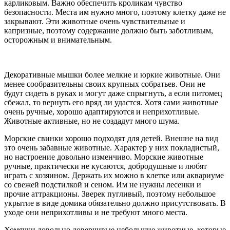
карликовым. Важно обеспечить кроликам чувство
безопасности. Места им нужно много, поэтому клетку даже не
закрывают. Эти животные очень чувствительные и
капризные, поэтому содержание должно быть заботливым,
осторожным и внимательным.
Декоративные мышки более мелкие и юркие животные. Они
менее сообразительны своих крупных собратьев. Они не
будут сидеть в руках и могут даже спрыгнуть, а если питомец
сбежал, то вернуть его вряд ли удастся. Хотя сами животные
очень ручные, хорошо адаптируются и неприхотливые.
Животные активные, но не создадут много шума.
Морские свинки хорошо подходят для детей. Внешне на вид
это очень забавные животные. Характер у них покладистый,
но настроение довольно изменчиво. Морские животные
ручные, практически не кусаются, добродушные и любят
играть с хозяином. Держать их можно в клетке или аквариуме
со свежей подстилкой и сеном. Им не нужны лесенки и
прочие аттракционы. Зверек пугливый, поэтому небольшое
укрытие в виде домика обязательно должно присутствовать. В
уходе они неприхотливы и не требуют много места.
Хомячки довольно доверчивые небольшие животные, которые