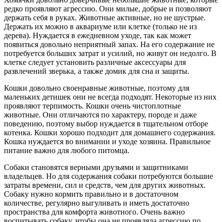
редко проявляют агрессию. Они милые, добрые и позволяют
держать себя в руках. Животные активные, но не шустрые.
Держать их можно в аквариуме или клетке (только не из
дерева). Нуждается в ежедневном уходе, так как может
появиться довольно неприятный запах. На его содержание не
потребуется больших затрат и усилий, но живут он недолго. В
клетке следует установить различные аксессуары для
развлечений зверька, а также домик для сна и защиты.
Кошки довольно своенравные животные, поэтому для
маленьких детишек они не всегда подходят. Некоторые из них
проявляют терпимость. Кошки очень чистоплотные
животные. Они отличаются по характеру, породе и даже
поведению, поэтому выбор нуждается в тщательном отборе
котенка. Кошки хорошо подходит для домашнего содержания.
Кошка нуждается во внимании и уходе хозяина. Правильное
питание важно для любого питомца.
Собаки становятся верными друзьями и защитниками
владельцев. Но для содержания собаки потребуются большие
затраты времени, сил и средств, чем для других животных.
Собаку нужно кормить правильно и в достаточном
количестве, регулярно выгуливать и иметь достаточно
пространства для комфорта животного. Очень важно
воспитывать собаку, чтобы она не проявляла агрессию по