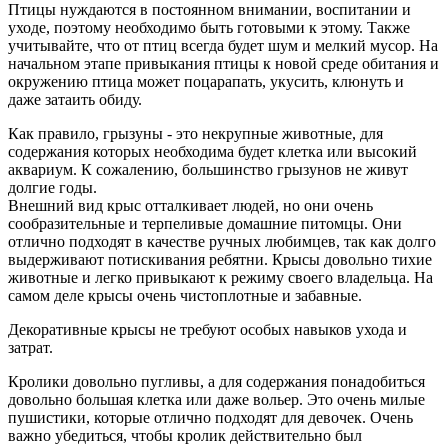
Птицы нуждаются в постоянном внимании, воспитании и
уходе, поэтому необходимо быть готовыми к этому. Также
учитывайте, что от птиц всегда будет шум и мелкий мусор. На
начальном этапе привыкания птицы к новой среде обитания и
окружению птица может поцарапать, укусить, клюнуть и
даже затаить обиду.
Как правило, грызуны - это некрупные животные, для
содержания которых необходима будет клетка или высокий
аквариум. К сожалению, большинство грызунов не живут
долгие годы.
Внешний вид крыс отталкивает людей, но они очень
сообразительные и терпеливые домашние питомцы. Они
отлично подходят в качестве ручных любимцев, так как долго
выдерживают потискивания ребятни. Крысы довольно тихие
животные и легко привыкают к режиму своего владельца. На
самом деле крысы очень чистоплотные и забавные.
Декоративные крысы не требуют особых навыков ухода и
затрат.
Кролики довольно пугливы, а для содержания понадобиться
довольно большая клетка или даже вольер. Это очень милые
пушистики, которые отлично подходят для девочек. Очень
важно убедиться, чтобы кролик действительно был