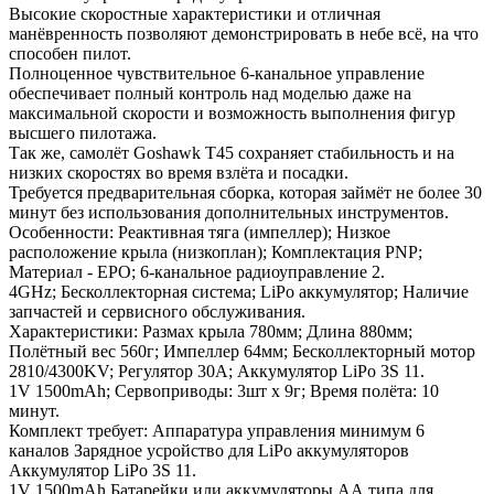
Высокие скоростные характеристики и отличная
манёвренность позволяют демонстрировать в небе всё, на что
способен пилот.
Полноценное чувствительное 6-канальное управление
обеспечивает полный контроль над моделью даже на
максимальной скорости и возможность выполнения фигур
высшего пилотажа.
Так же, самолёт Goshawk T45 сохраняет стабильность и на
низких скоростях во время взлёта и посадки.
Требуется предварительная сборка, которая займёт не более 30
минут без использования дополнительных инструментов.
Особенности: Реактивная тяга (импеллер); Низкое
расположение крыла (низкоплан); Комплектация PNP;
Материал - EPO; 6-канальное радиоуправление 2.
4GHz; Бесколлекторная система; LiPo аккумулятор; Наличие
запчастей и сервисного обслуживания.
Характеристики: Размах крыла 780мм; Длина 880мм;
Полётный вес 560г; Импеллер 64мм; Бесколлекторный мотор
2810/4300KV; Регулятор 30А; Аккумулятор LiPo 3S 11.
1V 1500mAh; Сервоприводы: 3шт x 9г; Время полёта: 10
минут.
Комплект требует: Аппаратура управления минимум 6
каналов Зарядное усройство для LiPo аккумуляторов
Аккумулятор LiPo 3S 11.
1V 1500mAh Батарейки или аккумуляторы АА типа для