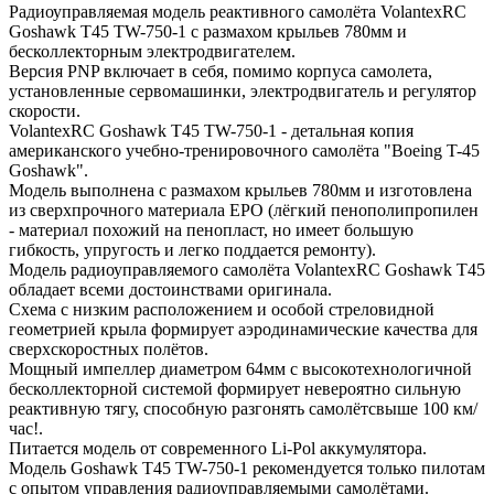
Радиоуправляемая модель реактивного самолёта VolantexRC
Goshawk T45 TW-750-1 с размахом крыльев 780мм и
бесколлекторным электродвигателем.
Версия PNP включает в себя, помимо корпуса самолета,
установленные сервомашинки, электродвигатель и регулятор
скорости.
VolantexRC Goshawk T45 TW-750-1 - детальная копия
американского учебно-тренировочного самолёта "Boeing T-45
Goshawk".
Модель выполнена с размахом крыльев 780мм и изготовлена
из сверхпрочного материала EPO (лёгкий пенополипропилен
- материал похожий на пенопласт, но имеет большую
гибкость, упругость и легко поддается ремонту).
Модель радиоуправляемого самолёта VolantexRC Goshawk T45
обладает всеми достоинствами оригинала.
Схема с низким расположением и особой стреловидной
геометрией крыла формирует аэродинамические качества для
сверхскоростных полётов.
Мощный импеллер диаметром 64мм с высокотехнологичной
бесколлекторной системой формирует невероятно сильную
реактивную тягу, способную разгонять самолётсвыше 100 км/
час!.
Питается модель от современного Li-Pol аккумулятора.
Модель Goshawk T45 TW-750-1 рекомендуется только пилотам
с опытом управления радиоуправляемыми самолётами.