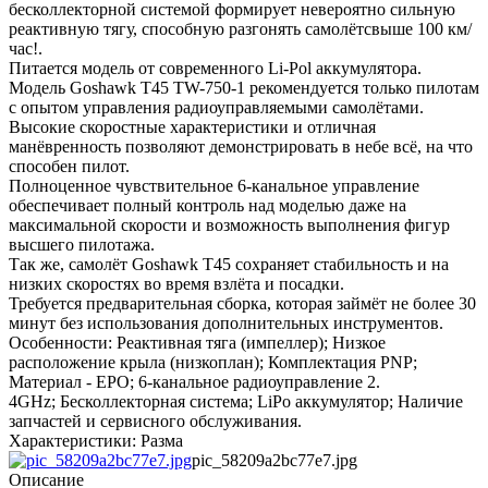
бесколлекторной системой формирует невероятно сильную
реактивную тягу, способную разгонять самолётсвыше 100 км/
час!.
Питается модель от современного Li-Pol аккумулятора.
Модель Goshawk T45 TW-750-1 рекомендуется только пилотам
с опытом управления радиоуправляемыми самолётами.
Высокие скоростные характеристики и отличная
манёвренность позволяют демонстрировать в небе всё, на что
способен пилот.
Полноценное чувствительное 6-канальное управление
обеспечивает полный контроль над моделью даже на
максимальной скорости и возможность выполнения фигур
высшего пилотажа.
Так же, самолёт Goshawk T45 сохраняет стабильность и на
низких скоростях во время взлёта и посадки.
Требуется предварительная сборка, которая займёт не более 30
минут без использования дополнительных инструментов.
Особенности: Реактивная тяга (импеллер); Низкое
расположение крыла (низкоплан); Комплектация PNP;
Материал - EPO; 6-канальное радиоуправление 2.
4GHz; Бесколлекторная система; LiPo аккумулятор; Наличие
запчастей и сервисного обслуживания.
Характеристики: Разма
pic_58209a2bc77e7.jpg
Описание