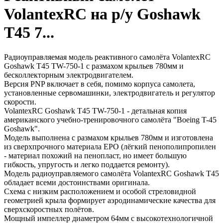
VolantexRC на р/у Goshawk
T45 7...
Радиоуправляемая модель реактивного самолёта VolantexRC
Goshawk T45 TW-750-1 с размахом крыльев 780мм и
бесколлекторным электродвигателем.
Версия PNP включает в себя, помимо корпуса самолета,
установленные сервомашинки, электродвигатель и регулятор
скорости.
VolantexRC Goshawk T45 TW-750-1 - детальная копия
американского учебно-тренировочного самолёта "Boeing T-45
Goshawk".
Модель выполнена с размахом крыльев 780мм и изготовлена
из сверхпрочного материала EPO (лёгкий пенополипропилен
- материал похожий на пенопласт, но имеет большую
гибкость, упругость и легко поддается ремонту).
Модель радиоуправляемого самолёта VolantexRC Goshawk T45
обладает всеми достоинствами оригинала.
Схема с низким расположением и особой стреловидной
геометрией крыла формирует аэродинамические качества для
сверхскоростных полётов.
Мощный импеллер диаметром 64мм с высокотехнологичной