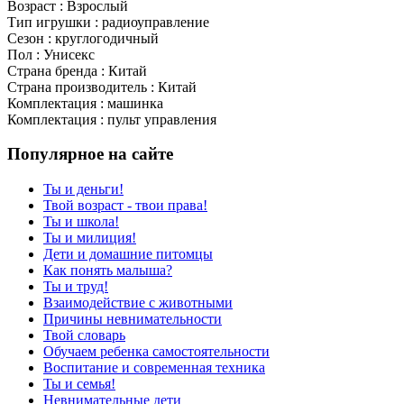
Возраст : Взрослый
Тип игрушки : радиоуправление
Сезон : круглогодичный
Пол : Унисекс
Страна бренда : Китай
Страна производитель : Китай
Комплектация : машинка
Комплектация : пульт управления
Популярное на сайте
Ты и деньги!
Твой возраст - твои права!
Ты и школа!
Ты и милиция!
Дети и домашние питомцы
Как понять малыша?
Ты и труд!
Взаимодействие с животными
Причины невнимательности
Твой словарь
Обучаем ребенка самостоятельности
Воспитание и современная техника
Ты и семья!
Невнимательные дети