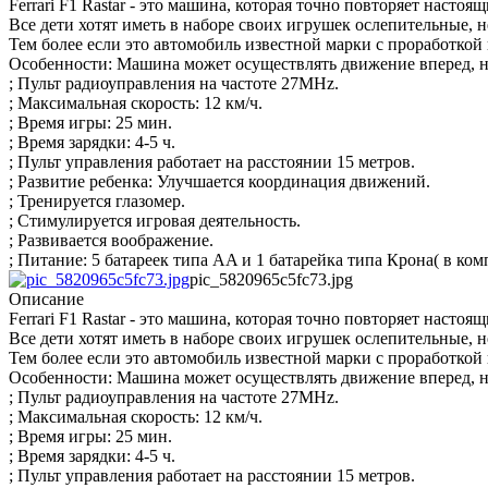
Ferrari F1 Rastar - это машина, которая точно повторяет настоя
Все дети хотят иметь в наборе своих игрушек ослепительные, 
Тем более если это автомобиль известной марки с проработкой
Особенности: Машина может осуществлять движение вперед, на
; Пульт радиоуправления на частоте 27MHz.
; Максимальная скорость: 12 км/ч.
; Время игры: 25 мин.
; Время зарядки: 4-5 ч.
; Пульт управления работает на расстоянии 15 метров.
; Развитие ребенка: Улучшается координация движений.
; Тренируется глазомер.
; Стимулируется игровая деятельность.
; Развивается воображение.
; Питание: 5 батареек типа AA и 1 батарейка типа Крона( в комп
pic_5820965c5fc73.jpg
Описание
Ferrari F1 Rastar - это машина, которая точно повторяет настоя
Все дети хотят иметь в наборе своих игрушек ослепительные, 
Тем более если это автомобиль известной марки с проработкой
Особенности: Машина может осуществлять движение вперед, на
; Пульт радиоуправления на частоте 27MHz.
; Максимальная скорость: 12 км/ч.
; Время игры: 25 мин.
; Время зарядки: 4-5 ч.
; Пульт управления работает на расстоянии 15 метров.