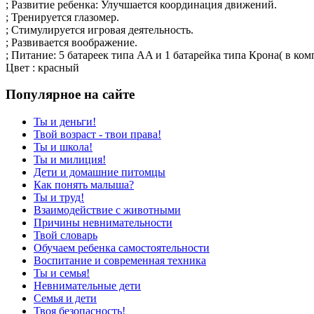
; Развитие ребенка: Улучшается координация движений.
; Тренируется глазомер.
; Стимулируется игровая деятельность.
; Развивается воображение.
; Питание: 5 батареек типа AA и 1 батарейка типа Крона( в комп
Цвет : красный
Популярное на сайте
Ты и деньги!
Твой возраст - твои права!
Ты и школа!
Ты и милиция!
Дети и домашние питомцы
Как понять малыша?
Ты и труд!
Взаимодействие с животными
Причины невнимательности
Твой словарь
Обучаем ребенка самостоятельности
Воспитание и современная техника
Ты и семья!
Невнимательные дети
Семья и дети
Твоя безопасность!