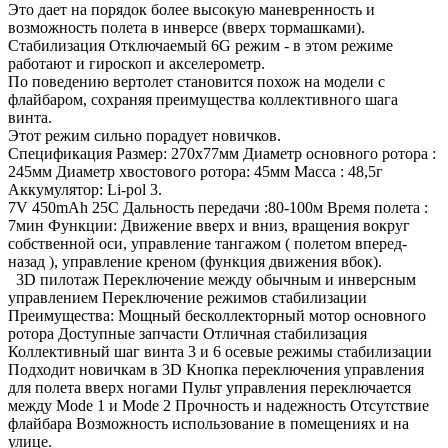
Это дает на порядок более высокую маневренность и
возможность полета в инверсе (вверх тормашками).
Стабилизация Отключаемый 6G режим - в этом режиме
работают и гироскоп и акселерометр.
По поведению вертолет становится похож на модели с
флайбаром, сохраняя преимущества коллективного шага
винта.
Этот режим сильно порадует новичков.
Спецификация Размер: 270х77мм Диаметр основного ротора :
245мм Диаметр хвостового ротора: 45мм Масса : 48,5г
Аккумулятор: Li-pol 3.
7V 450mAh 25С Дальность передачи :80-100м Время полета :
7мин Функции: Движение вверх и вниз, вращения вокруг
собственной оси, управление тангажом ( полетом вперед-
назад ), управление креном (функция движения вбок).
3D пилотаж Переключение между обычным и инверсным
управлением Переключение режимов стабилизации
Преимущества: Мощный бесколлекторный мотор основного
ротора Доступные запчасти Отличная стабилизация
Коллективный шаг винта 3 и 6 осевые режимы стабилизации
Подходит новичкам в 3D Кнопка переключения управления
для полета вверх ногами Пульт управления переключается
между Mode 1 и Mode 2 Прочность и надежность Отсутствие
флайбара Возможность использование в помещениях и на
улице.