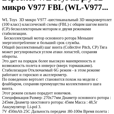
микро V977 FBL (WL-V977...
WL Toys 3D микро V977 -шестиканальный 3D микровертолет
(100 класс) классической схемы (FBL) с общим шагом винта
(CP) бесколлекторным мотором и двумя режимами
стабилизации.
Бесколлектрный мотор основного ротора Меньшее
энергопотребление и больший срок службы.
Общий (коллективный) шаг винта (Collective Pitch, CP) Тяга
может регулироваться углом атаки лопастей, сохраняя
обороты.
Это дает на порядок более высокую маневренность и
возможность полета в инверсе (вверх тормашками).
Стабилизация Отключаемый 6G режим - в этом режиме
работают и гироскоп и акселерометр.
По поведению вертолет становится похож на модели с
флайбаром, сохраняя преимущества коллективного шага
винта.
Этот режим сильно порадует новичков.
Спецификация Размер: 270х77мм Диаметр основного ротора :
245мм Диаметр хвостового ротора: 45мм Масса : 48,5г
Аккумулятор: Li-pol 3.
7V 450mAh 25С Дальность передачи :80-100м Время полета :