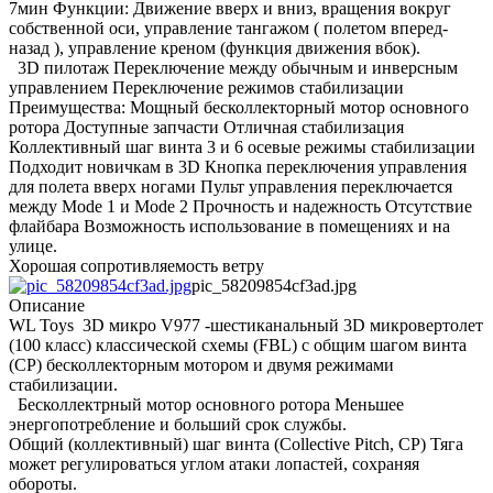
7мин Функции: Движение вверх и вниз, вращения вокруг
собственной оси, управление тангажом ( полетом вперед-
назад ), управление креном (функция движения вбок).
3D пилотаж Переключение между обычным и инверсным
управлением Переключение режимов стабилизации
Преимущества: Мощный бесколлекторный мотор основного
ротора Доступные запчасти Отличная стабилизация
Коллективный шаг винта 3 и 6 осевые режимы стабилизации
Подходит новичкам в 3D Кнопка переключения управления
для полета вверх ногами Пульт управления переключается
между Mode 1 и Mode 2 Прочность и надежность Отсутствие
флайбара Возможность использование в помещениях и на
улице.
Хорошая сопротивляемость ветру
pic_58209854cf3ad.jpg
Описание
WL Toys 3D микро V977 -шестиканальный 3D микровертолет
(100 класс) классической схемы (FBL) с общим шагом винта
(CP) бесколлекторным мотором и двумя режимами
стабилизации.
Бесколлектрный мотор основного ротора Меньшее
энергопотребление и больший срок службы.
Общий (коллективный) шаг винта (Collective Pitch, CP) Тяга
может регулироваться углом атаки лопастей, сохраняя
обороты.