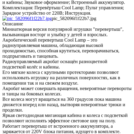
и кабины; Звуковое оформление; Встроенный аккумулятор.
Комплектация: Перевёртыш Cool Lamp; Пульт управления;
Зарядное устройство от 220В; Инструкция.
pic_582096f1f22b7.jpg
Описание
Миниатюрная версия популярной игрушки "перевертыш",
вызывающая восторг и улыбку у детей и взрослых.
Акробатический перевертыш Cool Lamp – это
радиоуправляемая машина, обладающая высокой
проходимостью, способная крутиться, переворачиваться,
подпрыгивать и танцевать.
Радиоуправляемый акробат оснащён разноцветной
подсветкой колёс и кабины.
Его мягкие колеса с крупными протекторами позволяют
использовать игрушку на различных поверхностях, как в
помещении так и на свежем воздухе.
Акробат может совершать вращения, невероятные перевороты
и танцы на боковых колесах.
Все колеса могут вращаться на 360 градусов пока машина
движется вперед или назад, вытворяя невероятные трюки и
проделки.
Яркая светодиодная мигающая кабина и колеса с подсветкой
позволяют исполнять эффектное световое шоу на полу.
Работает перевертыш от встроенного аккумулятора, а
заряжается от 220V блока питания, идущего в комплекте.