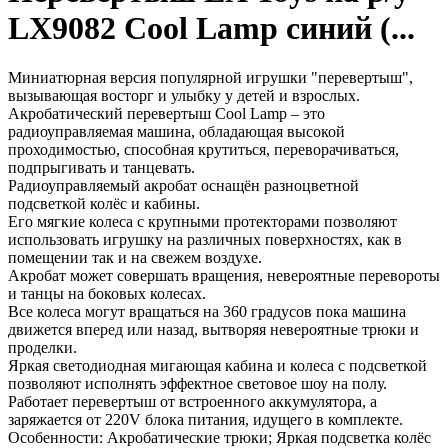
LX9082 Cool Lamp синий (...
Миниатюрная версия популярной игрушки "перевертыш",
вызывающая восторг и улыбку у детей и взрослых.
Акробатический перевертыш Cool Lamp – это
радиоуправляемая машина, обладающая высокой
проходимостью, способная крутиться, переворачиваться,
подпрыгивать и танцевать.
Радиоуправляемый акробат оснащён разноцветной
подсветкой колёс и кабины.
Его мягкие колеса с крупными протекторами позволяют
использовать игрушку на различных поверхностях, как в
помещении так и на свежем воздухе.
Акробат может совершать вращения, невероятные перевороты
и танцы на боковых колесах.
Все колеса могут вращаться на 360 градусов пока машина
движется вперед или назад, вытворяя невероятные трюки и
проделки.
Яркая светодиодная мигающая кабина и колеса с подсветкой
позволяют исполнять эффектное световое шоу на полу.
Работает перевертыш от встроенного аккумулятора, а
заряжается от 220V блока питания, идущего в комплекте.
Особенности: Акробатические трюки; Яркая подсветка колёс