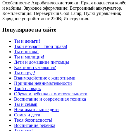
Особенности: Акробатические трюки; Яркая подсветка колёс
и кабины; Звуковое оформление; Встроенный аккумулятор.
Комплектация: Перевёртыш Cool Lamp; Пульт управления;
Зарядное устройство от 220В; Инструкция.
Популярное на сайте
Ты и деньги!
Твой возраст - твои права!
Ты и школа!
Ты и милиция!
Дети и домашние питомцы
Как понять малыша?
Ты и труд!
Взаимодействие с животными
Причины невнимательности
Твой словарь
Обучаем ребенка самостоятельности
Воспитание и современная техника
Ты и семья!
Невнимательные дети
Семья и дети
Твоя безопасность!
Воспитание ребенка
Ты и суд!