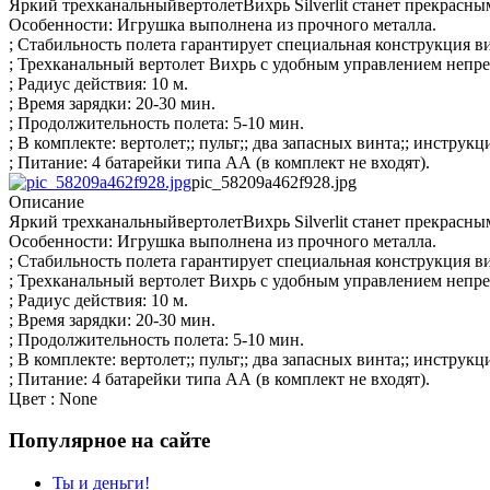
Яркий трехканальныйвертолетВихрь Silverlit станет прекрасным
Особенности: Игрушка выполнена из прочного металла.
; Стабильность полета гарантирует специальная конструкция в
; Трехканальный вертолет Вихрь с удобным управлением непре
; Радиус действия: 10 м.
; Время зарядки: 20-30 мин.
; Продолжительность полета: 5-10 мин.
; В комплекте: вертолет;; пульт;; два запасных винта;; инструкц
; Питание: 4 батарейки типа АА (в комплект не входят).
pic_58209a462f928.jpg
Описание
Яркий трехканальныйвертолетВихрь Silverlit станет прекрасным
Особенности: Игрушка выполнена из прочного металла.
; Стабильность полета гарантирует специальная конструкция в
; Трехканальный вертолет Вихрь с удобным управлением непре
; Радиус действия: 10 м.
; Время зарядки: 20-30 мин.
; Продолжительность полета: 5-10 мин.
; В комплекте: вертолет;; пульт;; два запасных винта;; инструкц
; Питание: 4 батарейки типа АА (в комплект не входят).
Цвет : None
Популярное на сайте
Ты и деньги!