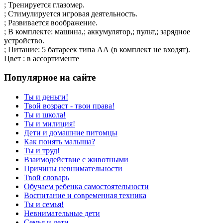
; Тренируется глазомер.
; Стимулируется игровая деятельность.
; Развивается воображение.
; В комплекте: машина,; аккумулятор,; пульт,; зарядное
устройство.
; Питание: 5 батареек типа АА (в комплект не входят).
Цвет : в ассортименте
Популярное на сайте
Ты и деньги!
Твой возраст - твои права!
Ты и школа!
Ты и милиция!
Дети и домашние питомцы
Как понять малыша?
Ты и труд!
Взаимодействие с животными
Причины невнимательности
Твой словарь
Обучаем ребенка самостоятельности
Воспитание и современная техника
Ты и семья!
Невнимательные дети
Семья и дети