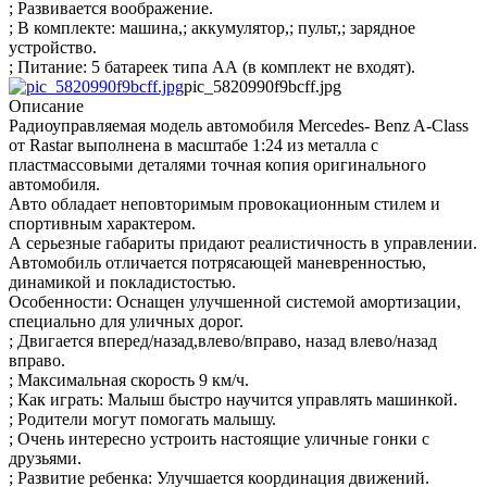
; Развивается воображение.
; В комплекте: машина,; аккумулятор,; пульт,; зарядное
устройство.
; Питание: 5 батареек типа АА (в комплект не входят).
pic_5820990f9bcff.jpg
Описание
Радиоуправляемая модель автомобиля Mercedes- Benz A-Class
от Rastar выполнена в масштабе 1:24 из металла с
пластмассовыми деталями точная копия оригинального
автомобиля.
Авто обладает неповторимым провокационным стилем и
спортивным характером.
А серьезные габариты придают реалистичность в управлении.
Автомобиль отличается потрясающей маневренностью,
динамикой и покладистостью.
Особенности: Оснащен улучшенной системой амортизации,
специально для уличных дорог.
; Двигается вперед/назад,влево/вправо, назад влево/назад
вправо.
; Максимальная скорость 9 км/ч.
; Как играть: Малыш быстро научится управлять машинкой.
; Родители могут помогать малышу.
; Очень интересно устроить настоящие уличные гонки с
друзьями.
; Развитие ребенка: Улучшается координация движений.