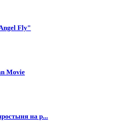
Angel Fly"
an Movie
ростыня на р...