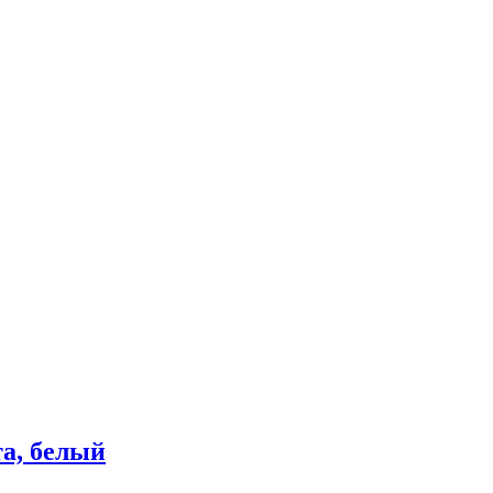
.
та, белый