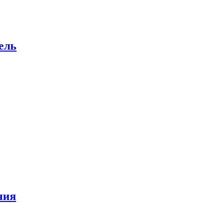
ель
ния