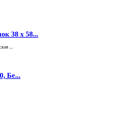
к 38 х 58...
ая ...
 Бе...