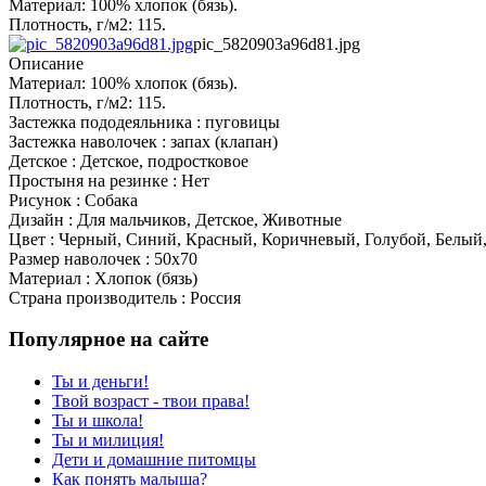
Материал: 100% хлопок (бязь).
Плотность, г/м2: 115.
pic_5820903a96d81.jpg
Описание
Материал: 100% хлопок (бязь).
Плотность, г/м2: 115.
Застежка пододеяльника : пуговицы
Застежка наволочек : запах (клапан)
Детское : Детское, подростковое
Простыня на резинке : Нет
Рисунок : Собака
Дизайн : Для мальчиков, Детское, Животные
Цвет : Черный, Синий, Красный, Коричневый, Голубой, Белый
Размер наволочек : 50x70
Материал : Хлопок (бязь)
Страна производитель : Россия
Популярное на сайте
Ты и деньги!
Твой возраст - твои права!
Ты и школа!
Ты и милиция!
Дети и домашние питомцы
Как понять малыша?