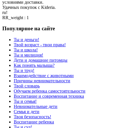
условиями доставки.
Удачных покупок с Kideria.
ru!
RR_weight : 1
Популярное на сайте
Ты и деньги!
Твой возраст - твои права!
Ты и школа!
Ты и милиция!
Дети и домашние питомцы
Как понять малыша?
Ты и труд!
Взаимодействие с животными
Причины невнимательности
Твой словарь
Обучаем ребенка самостоятельности
Воспитание и современная техника
Ты и семья!
Невнимательные дети
Семья и дети
Твоя безопасность!
Воспитание ребенка
Ты и суд!