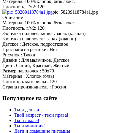
Материал: 100% хлопок, бязь люкс.
Плотность, г/м2: 120.
pic_58209118784a1.jpg
Описание
Материал: 100% хлопок, бязь люкс.
Плотность, г/м2: 120.
Застежка пододеяльника : запах (клапан)
Застежка наволочек : запах (клапан)
Детское : Детское, подростковое
Простыня на резинке : Нет
Рисунок : Тачки
Дизайн : Для мальчиков, Детское
Цвет : Синий, Красный, Желтый
Размер наволочек : 50x70
Материал : Хлопок (бязь)
Плотность материала : 120
Страна производитель : Россия
Популярное на сайте
Ты и деньги!
Твой возраст - твои права!
Ты и школа!
Ты и милиция!
Дети и домашние питомцы