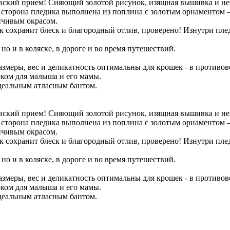
ский прием! Сияющий золотой рисунок, изящная вышивка и неж
орона пледика выполнена из поплина с золотым орнаментом – э
йчивым окрасом.
нок сохранит блеск и благородный отлив, проверено! Изнутри п
но и в коляске, в дороге и во время путешествий.
азмеры, вес и деликатность оптимальны для крошек - в противо
ком для малыша и его мамы.
идеальным атласным бантом.
ский прием! Сияющий золотой рисунок, изящная вышивка и неж
орона пледика выполнена из поплина с золотым орнаментом – э
йчивым окрасом.
нок сохранит блеск и благородный отлив, проверено! Изнутри п
но и в коляске, в дороге и во время путешествий.
азмеры, вес и деликатность оптимальны для крошек - в противо
ком для малыша и его мамы.
идеальным атласным бантом.