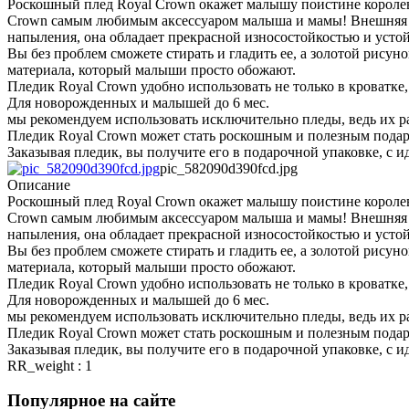
Роскошный плед Royal Crown окажет малышу поистине королев
Crown самым любимым аксессуаром малыша и мамы! Внешняя ст
напыления, она обладает прекрасной износостойкостью и усто
Вы без проблем сможете стирать и гладить ее, а золотой рису
материала, который малыши просто обожают.
Пледик Royal Crown удобно использовать не только в кроватке, 
Для новорожденных и малышей до 6 мес.
мы рекомендуем использовать исключительно пледы, ведь их р
Пледик Royal Crown может стать роскошным и полезным подар
Заказывая пледик, вы получите его в подарочной упаковке, с 
pic_582090d390fcd.jpg
Описание
Роскошный плед Royal Crown окажет малышу поистине королев
Crown самым любимым аксессуаром малыша и мамы! Внешняя ст
напыления, она обладает прекрасной износостойкостью и усто
Вы без проблем сможете стирать и гладить ее, а золотой рису
материала, который малыши просто обожают.
Пледик Royal Crown удобно использовать не только в кроватке, 
Для новорожденных и малышей до 6 мес.
мы рекомендуем использовать исключительно пледы, ведь их р
Пледик Royal Crown может стать роскошным и полезным подар
Заказывая пледик, вы получите его в подарочной упаковке, с 
RR_weight : 1
Популярное на сайте