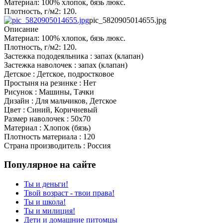
Материал: 100% хлопок, бязь люкс.
Плотность, г/м2: 120.
pic_5820905014655.jpg
Описание
Материал: 100% хлопок, бязь люкс.
Плотность, г/м2: 120.
Застежка пододеяльника : запах (клапан)
Застежка наволочек : запах (клапан)
Детское : Детское, подростковое
Простыня на резинке : Нет
Рисунок : Машины, Тачки
Дизайн : Для мальчиков, Детское
Цвет : Синий, Коричневый
Размер наволочек : 50x70
Материал : Хлопок (бязь)
Плотность материала : 120
Страна производитель : Россия
Популярное на сайте
Ты и деньги!
Твой возраст - твои права!
Ты и школа!
Ты и милиция!
Дети и домашние питомцы