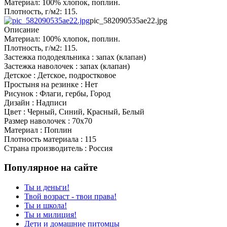
Материал: 100% хлопок, поплин.
Плотность, г/м2: 115.
pic_582090535ae22.jpg
Описание
Материал: 100% хлопок, поплин.
Плотность, г/м2: 115.
Застежка пододеяльника : запах (клапан)
Застежка наволочек : запах (клапан)
Детское : Детское, подростковое
Простыня на резинке : Нет
Рисунок : Флаги, гербы, Город
Дизайн : Надписи
Цвет : Черный, Синий, Красный, Белый
Размер наволочек : 70x70
Материал : Поплин
Плотность материала : 115
Страна производитель : Россия
Популярное на сайте
Ты и деньги!
Твой возраст - твои права!
Ты и школа!
Ты и милиция!
Дети и домашние питомцы