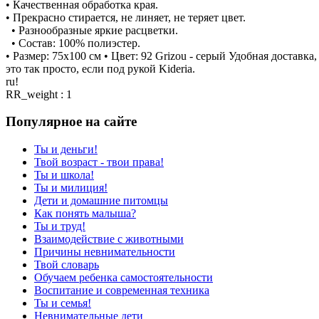
• Качественная обработка края.
• Прекрасно стирается, не линяет, не теряет цвет.
• Разнообразные яркие расцветки.
• Состав: 100% полиэстер.
• Размер: 75х100 см • Цвет: 92 Grizou - серый Удобная доставк
это так просто, если под рукой Kideria.
ru!
RR_weight : 1
Популярное на сайте
Ты и деньги!
Твой возраст - твои права!
Ты и школа!
Ты и милиция!
Дети и домашние питомцы
Как понять малыша?
Ты и труд!
Взаимодействие с животными
Причины невнимательности
Твой словарь
Обучаем ребенка самостоятельности
Воспитание и современная техника
Ты и семья!
Невнимательные дети