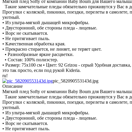
Мягкий плед Softy от компании Baby Boum для Вашего малыша 
Такие замечательные пледы обязательно приживутся у Вас в д
Прогулки с коляской, пикники, поездки, перелеты в самолете, 
уютный.
• Из ультра-мягкой дышащей микрофибры.
• Двусторонний, обе стороны пледа - лицевые.
• Ворс не скатывается.
• Не притягивает пыль.
• Качественная обработка края.
• Прекрасно стирается, не линяет, не теряет цвет.
• Разнообразные яркие расцветки.
• Состав: 100% полиэстер.
• Размер: 75х100 см • Цвет: 92 Grizou - серый Удобная доставк
это так просто, если под рукой Kideria.
ru!
pic_582090553143d.jpg
Описание
Мягкий плед Softy от компании Baby Boum для Вашего малыша 
Такие замечательные пледы обязательно приживутся у Вас в д
Прогулки с коляской, пикники, поездки, перелеты в самолете, 
уютный.
• Из ультра-мягкой дышащей микрофибры.
• Двусторонний, обе стороны пледа - лицевые.
• Ворс не скатывается.
• Не притягивает пыль.