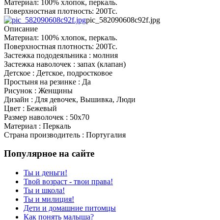
Материал: 100% хлопок, перкаль.
Поверхностная плотность: 200Тс.
pic_582090608c92f.jpg
Описание
Материал: 100% хлопок, перкаль.
Поверхностная плотность: 200Тс.
Застежка пододеяльника : молния
Застежка наволочек : запах (клапан)
Детское : Детское, подростковое
Простыня на резинке : Да
Рисунок : Женщины
Дизайн : Для девочек, Вышивка, Люди
Цвет : Бежевый
Размер наволочек : 50x70
Материал : Перкаль
Страна производитель : Португалия
Популярное на сайте
Ты и деньги!
Твой возраст - твои права!
Ты и школа!
Ты и милиция!
Дети и домашние питомцы
Как понять малыша?