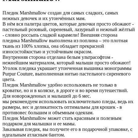
Пледик Marshmallow создан для самых сладких, самых
нежных девочек и их утончённых мам.
В нём вся палитра цветов, которые девочки просто обожают -
пастельный розовый, сиреневый, лазурный и нежный жёлтый
- словно россыпь сладкой карамели! Внешняя сторона
пледика Marshmallow выполнена из поплина – это плотная
ткань из 100% хлопка, она обладает прекрасной
износостойкостью и устойчивым окрасом.
Внутренняя сторона отделана белым ультрасофтом -
нежнейшим материалом, который малыши просто обожают!
Уголок пледика украшает утонченная вышивка монограммы
Purpur Couture, выполненная нитью пастельного сиреневого
цвета.
Пледик Marshmallow удобно использовать не только в
кроватке, но и в коляске, в дороге и во время путешествий.
Для новорожденных и малышей до 6 мес.
мы рекомендуем использовать исключительно пледы, ведь их
размеры, вес и деликатность оптимальны для крошек - в
противовес большим и объемным одеялам.
Пледик Marshmallow может стать красивым и полезным
подарком для малышки и ее мамы.
Заказывая пледик, вы получите его в подарочной упаковке, с
идеальным атласным бантом.