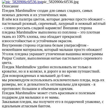
pic_5820906c6f536.jpg
Описание
Пледик Marshmallow создан для самых сладких, самых
нежных девочек и их утончённых мам.
В нём вся палитра цветов, которые девочки просто обожают -
пастельный розовый, сиреневый, лазурный и нежный жёлтый
- словно россыпь сладкой карамели! Внешняя сторона
пледика Marshmallow выполнена из поплина – это плотная
ткань из 100% хлопка, она обладает прекрасной
износостойкостью и устойчивым окрасом.
Внутренняя сторона отделана белым ультрасофтом -
нежнейшим материалом, который малыши просто обожают!
Уголок пледика украшает утонченная вышивка монограммы
Purpur Couture, выполненная нитью пастельного сиреневого
цвета.
Пледик Marshmallow удобно использовать не только в
кроватке, но и в коляске, в дороге и во время путешествий.
Для новорожденных и малышей до 6 мес.
мы рекомендуем использовать исключительно пледы, ведь их
размеры, вес и деликатность оптимальны для крошек - в
противовес большим и объемным одеялам.
Пледик Marshmallow может стать красивым и полезным
подарком для малышки и ее мамы.
Заказывая пледик, вы получите его в подарочной упаковке, с
идеальным атласным бантом.