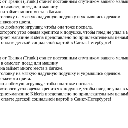
т Транки (Trunki) станет постоянным спутником вашего малыша
в самолет, поезд или машину.
на займет много места в багаже.
в головку на мягкую надувную подушку и укрывшись одеялом.
анжевого цвета.
ою любимую игрушку, чтобы она тоже поспала.
торого угол одеяла крепится к подушке, чтобы плед не упал в м
ернет-магазине Kideria представлено по привлекательным цена
 оплате детской социальной картой в Санкт-Петербурге!
т Транки (Trunki) станет постоянным спутником вашего малыша
в самолет, поезд или машину.
на займет много места в багаже.
в головку на мягкую надувную подушку и укрывшись одеялом.
анжевого цвета.
ою любимую игрушку, чтобы она тоже поспала.
торого угол одеяла крепится к подушке, чтобы плед не упал в м
ернет-магазине Kideria представлено по привлекательным цена
 оплате детской социальной картой в Санкт-Петербурге!