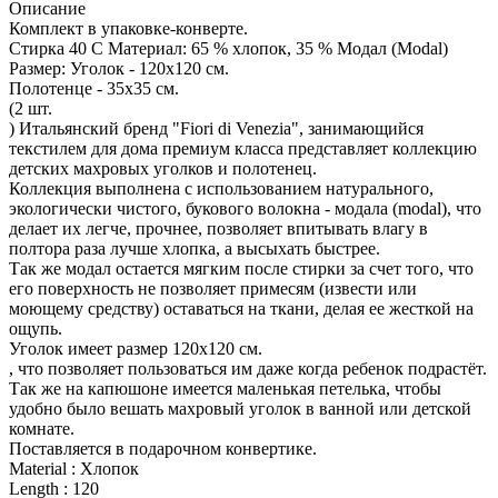
Описание
Комплект в упаковке-конверте.
Стирка 40 С Материал: 65 % хлопок, 35 % Модал (Modal)
Размер: Уголок - 120х120 см.
Полотенце - 35х35 см.
(2 шт.
) Итальянский бренд "Fiori di Venezia", занимающийся
текстилем для дома премиум класса представляет коллекцию
детских махровых уголков и полотенец.
Коллекция выполнена с использованием натурального,
экологически чистого, букового волокна - модала (modal), что
делает их легче, прочнее, позволяет впитывать влагу в
полтора раза лучше хлопка, а высыхать быстрее.
Так же модал остается мягким после стирки за счет того, что
его поверхность не позволяет примесям (извести или
моющему средству) оставаться на ткани, делая ее жесткой на
ощупь.
Уголок имеет размер 120х120 см.
, что позволяет пользоваться им даже когда ребенок подрастёт.
Так же на капюшоне имеется маленькая петелька, чтобы
удобно было вешать махровый уголок в ванной или детской
комнате.
Поставляется в подарочном конвертике.
Material : Хлопок
Length : 120