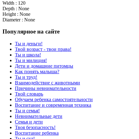
Width : 120
Depth : None
Height : None
Diameter : None
Популярное на сайте
Ты и деньги!
Твой возраст - твои права!
Ты и школа!
Ты и милиция!
Дети и домашние питомцы
Как понять малыша?
Ты и труд!
Взаимодействие с животными
Причины невнимательности
Твой словарь
Обучаем ребенка самостоятельности
Воспитание и современная техника
Ты и семья!
Невнимательные дети
Семья и дети
Твоя безопасность!
Воспитание ребенка
Ты и суд!