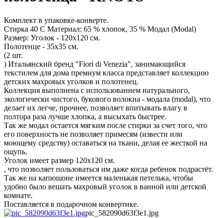
Комплект в упаковке-конверте.
Стирка 40 С Материал: 65 % хлопок, 35 % Модал (Modal)
Размер: Уголок - 120х120 см.
Полотенце - 35х35 см.
(2 шт.
) Итальянский бренд "Fiori di Venezia", занимающийся
текстилем для дома премиум класса представляет коллекцию
детских махровых уголков и полотенец.
Коллекция выполнена с использованием натурального,
экологически чистого, букового волокна - модала (modal), что
делает их легче, прочнее, позволяет впитывать влагу в
полтора раза лучше хлопка, а высыхать быстрее.
Так же модал остается мягким после стирки за счет того, что
его поверхность не позволяет примесям (извести или
моющему средству) оставаться на ткани, делая ее жесткой на
ощупь.
Уголок имеет размер 120х120 см.
, что позволяет пользоваться им даже когда ребенок подрастёт.
Так же на капюшоне имеется маленькая петелька, чтобы
удобно было вешать махровый уголок в ванной или детской
комнате.
Поставляется в подарочном конвертике.
pic_582090d63f3e1.jpg