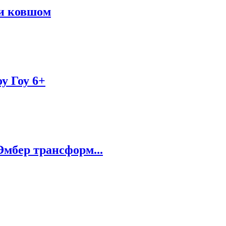
 и ковшом
у Гоу 6+
мбер трансформ...