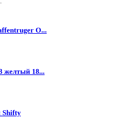
.
fentruger O...
3 желтый 18...
 Shifty