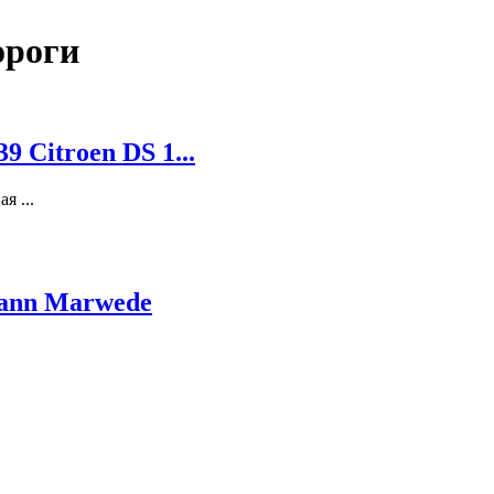
ороги
 Citroen DS 1...
я ...
mann Marwede