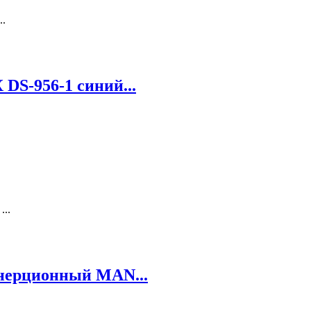
..
DS-956-1 синий...
...
нерционный MAN...