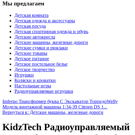
Мы предлагаем
Детская комната
Детская одежда и аксессуары
Детская посуда
Детская спортивная одежда и обувь
Детские автокресла
Детские машины, железные дороги
Детские сумки и рюкзаки
Детские товары
Детское питание
Детское постельное белье
Детское творчество
Игрушки
Коляски и кроватки
Настольные игры
Радиоуправляемые игрушки
Imferno Трансформер буква С Экскаватор Торпедо
Welly
Модель винтажной машины 1:34-39 Citroen DS 1...
Вернуться к: Детские машины, железные дороги
KidzTech Радиоуправляемый