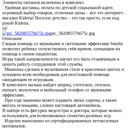
Элементы питания включены в комплект.
Удобная доставка, оплата по детской социальной карте,
огромный выбор товаров, отличные цены – все это интернет-
магазин Kideria! Веселое детство – это так просто, если под
рукой Kideria.
ru!
pic_58208557b675c.jpg
Описание
Скорая помощь со звуковыми и световыми эффектами Smoby
позволит ребенку почувствовать себя врачом, спешащим на
помощь к своим пациентам.
Игры такой направленности научат его быть отзывчивым и
ценить работу сотрудников этой службы.
Машинка сделана в мультяшном стиле в красочных цветах и
оснащена всем необходимым для неотложной помощи
ожидающим ее игрушкам.
В комплекте малыш найдет шприц, стетоскоп, отоскоп,
пинцет, молоточек и мобильный телефон со звуковыми
эффектами.
При езде машинка может издавать звуки сирены, а также
мигать огоньками, словно настоящий автомобиль.
В наборе есть фигурки медсестры и доктора, которые можно
использовать для всевозможных сюжетно-ролевых игр.
Изделие выполнено из сертифицированных нетоксичных
материалов.