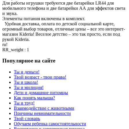
Для работы игрушки требуются две батарейки LR44 для
мобильного телефона и две батарейки АА для эффектов света
и звука.
Элементы питания включены в комплект.
Удобная доставка, оплата по детской социальной карте,
огромный выбор товаров, отличные цены – все это интернет-
магазин Kideria! Веселое детство – это так просто, если под
рукой Kideria.
ru!
RR_weight : 1
Популярное на сайте
Ты и деньги!
Твой возраст - твои права!
Ты и школа!
Ты и милиция!
Дети и домашние питомцы
Как понять малыша?
Ты и труд!
Взаимодействие с животными
Причины невнимательности
Твой словарь
Обучаем ребенка самостоятельности
Воспитание и современная техника