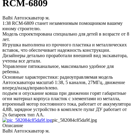
RCM-6809
Balbi Автоэскаватор м.
1:38 RCM-6809 станет незаменимым помощником вашему
юному строителю.
Модель спроектирована специально для детей в возрасте от 8
лет.
Игрушка выполнена из прочного пластика и металлических
вставок, что обеспечивает надежность конструкции.
Дизайнеры детально проработали внешний вид экскаватора,
учтены все детали.
Управление пятиканальное, максимально удобное для
ребенка.
Основные характеристики: радиоуправляемая модель
Автоэскаватора масштаб 1:38, 5 каналов, 27МГц, движение
вперед/назад/вправо/влево.
подъем и опускание ковша при движении горят габаритные
огни материал корпуса пластик с элементами из металла,
втроенный мотор постоянного тока, работает от аккумулятора
4,8В, зарядное устройство в комплекте пульт ДУ работает от
2х батареек тип АА.
pic_582084c85da9f.jpg
Описание
Balbi Автоэскаватор м.