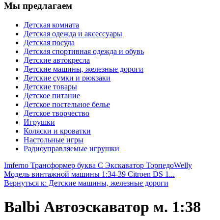
Мы предлагаем
Детская комната
Детская одежда и аксессуары
Детская посуда
Детская спортивная одежда и обувь
Детские автокресла
Детские машины, железные дороги
Детские сумки и рюкзаки
Детские товары
Детское питание
Детское постельное белье
Детское творчество
Игрушки
Коляски и кроватки
Настольные игры
Радиоуправляемые игрушки
Imferno Трансформер буква С Экскаватор Торпедо
Welly
Модель винтажной машины 1:34-39 Citroen DS 1...
Вернуться к: Детские машины, железные дороги
Balbi Автоэскаватор м. 1:38