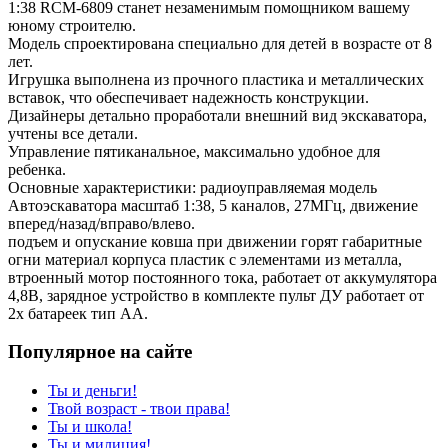
1:38 RCM-6809 станет незаменимым помощником вашему
юному строителю.
Модель спроектирована специально для детей в возрасте от 8
лет.
Игрушка выполнена из прочного пластика и металлических
вставок, что обеспечивает надежность конструкции.
Дизайнеры детально проработали внешний вид экскаватора,
учтены все детали.
Управление пятиканальное, максимально удобное для
ребенка.
Основные характеристики: радиоуправляемая модель
Автоэскаватора масштаб 1:38, 5 каналов, 27МГц, движение
вперед/назад/вправо/влево.
подъем и опускание ковша при движении горят габаритные
огни материал корпуса пластик с элементами из металла,
втроенный мотор постоянного тока, работает от аккумулятора
4,8В, зарядное устройство в комплекте пульт ДУ работает от
2х батареек тип АА.
Популярное на сайте
Ты и деньги!
Твой возраст - твои права!
Ты и школа!
Ты и милиция!