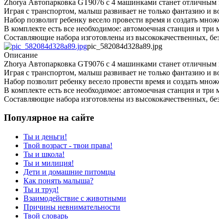
Zhorya Автопарковка GT9076 с 4 машинками станет отличным 
Играя с транспортом, малыш развивает не только фантазию и 
Набор позволит ребенку весело провести время и создать множ
В комплекте есть все необходимое: автомоечная станция и три
Составляющие набора изготовлены из высококачественных, без
pic_582084d328a89.jpg
Описание
Zhorya Автопарковка GT9076 с 4 машинками станет отличным 
Играя с транспортом, малыш развивает не только фантазию и 
Набор позволит ребенку весело провести время и создать множ
В комплекте есть все необходимое: автомоечная станция и три
Составляющие набора изготовлены из высококачественных, без
Популярное на сайте
Ты и деньги!
Твой возраст - твои права!
Ты и школа!
Ты и милиция!
Дети и домашние питомцы
Как понять малыша?
Ты и труд!
Взаимодействие с животными
Причины невнимательности
Твой словарь