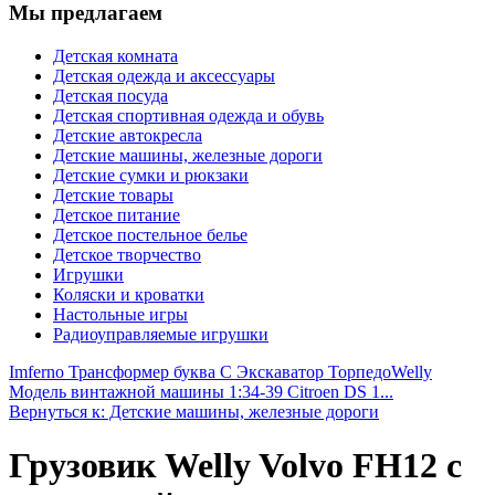
Мы предлагаем
Детская комната
Детская одежда и аксессуары
Детская посуда
Детская спортивная одежда и обувь
Детские автокресла
Детские машины, железные дороги
Детские сумки и рюкзаки
Детские товары
Детское питание
Детское постельное белье
Детское творчество
Игрушки
Коляски и кроватки
Настольные игры
Радиоуправляемые игрушки
Imferno Трансформер буква С Экскаватор Торпедо
Welly
Модель винтажной машины 1:34-39 Citroen DS 1...
Вернуться к: Детские машины, железные дороги
Грузовик Welly Volvo FH12 с