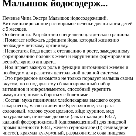
Малышок йодосодерж...
Печенье Чипа Экстра Малышок йодосодержащий.
Витаминизированное растворимое печенье для питания детей
с 5 месяцев.
Особенности: Разработано специально для детского рациона.
; Помогает избежать дефицита йода, который жизненно
необходим детскому организму.
; Недостаток йода ведет к отставанию в росте, замедленному
формированию половых желез и нарушениям формирования
вестибулярного аппарата.
; Йод играет важную роль в функции щитовидной железы и
необходим для развития центральной нервной системы.
; Это прекрасное лакомство не только порадует малыша своим
вкусом, но и подарит ему сбалансированный набор
витаминов и микроэлементов, способный укрепить
иммунитет, помочь бороться с болезнями.
; Состав: мука пшеничная хлебопекарная высшего сорта,
сахар-песок, масло сливочное Крестьянское, экстракт
солодовый, молоко сухое цельное, яйцо куриное, мед
натуральный, пищевые добавки (лактат кальция Е327,
кальций фосфорнокислый (однозамещенный) для пищевой
промышленности Е341, железо сернокислое (II) семиводное
чистое), крахмал кукурузный, разрыхлитель: сода пищевая,