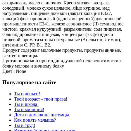
сахар-песок, масло сливочное Крестьянское, экстракт
солодовый, молоко сухое цельное, яйцо куриное, мед
натуральный, пищевые добавки (лактат кальция Е327,
кальций фосфорнокислый (однозамещенный) для пищевой
промышленности Е341, железо сернокислое (II) семиводное
чистое), крахмал кукурузный, разрыхлитель: сода пищевая,
соль йодированная пищевая, концентрат фосфатидный
пищевой, ароматизаторы натуральные (Апельсин, Лимон),
витамины С, РР, В1, В2.
Продукт содержит молочные продукты, продукты яичные,
глютен пшеницы.
Противопоказано при индивидуальной непереносимости к
белку молока и яичному белку.
Цвет : None
Популярное на сайте
Ты и деньги!
Твой возраст - твои права!
Ты и школа!
Ты и милиция!
Дети и домашние питомцы
Как понять малыша?
Ты и труд!
Взаимодействие с животными