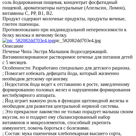
соль йодированная пищевая, концентрат фосфатидный
пищевой, ароматизаторы натуральные (Апельсин, Лимон),
витамины С, РР, В1, В2.
Продукт содержит молочные продукты, продукты яичные,
глютен пшеницы.
Противопоказано при индивидуальной непереносимости к
белку молока и яичному белку.
pic_582082dd703e4.jpg
Описание
Печенье Чипа Экстра Малышок йодосодержащий.
Витаминизированное растворимое печенье для питания детей
с 5 месяцев.
Особенности: Разработано специально для детского рациона.
; Помогает избежать дефицита йода, который жизненно
необходим детскому организму.
; Недостаток йода ведет к отставанию в росте, замедленному
формированию половых желез и нарушениям формирования
вестибулярного аппарата.
; Йод играет важную роль в функции щитовидной железы и
необходим для развития центральной нервной системы.
; Это прекрасное лакомство не только порадует малыша своим
вкусом, но и подарит ему сбалансированный набор
витаминов и микроэлементов, способный укрепить
иммунитет, помочь бороться с болезнями.
; Состав: мука пшеничная хлебопекарная высшего сорта,