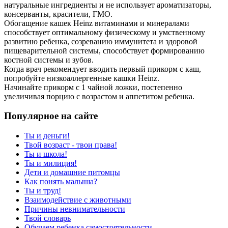
натуральные ингредиенты и не использует ароматизаторы,
консерванты, красители, ГМО.
Обогащение кашек Heinz витаминами и минералами
способствует оптимальному физическому и умственному
развитию ребенка, созреванию иммунитета и здоровой
пищеварительной системы, способствует формированию
костной системы и зубов.
Когда врач рекомендует вводить первый прикорм с каш,
попробуйте низкоаллергенные кашки Heinz.
Начинайте прикорм с 1 чайной ложки, постепенно
увеличивая порцию с возрастом и аппетитом ребенка.
Популярное на сайте
Ты и деньги!
Твой возраст - твои права!
Ты и школа!
Ты и милиция!
Дети и домашние питомцы
Как понять малыша?
Ты и труд!
Взаимодействие с животными
Причины невнимательности
Твой словарь
Обучаем ребенка самостоятельности