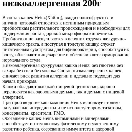
низкоаллергенная 200г
В состав кашек Heinz(Хайнц), входит олигофруктоза и
инулин, который относится к истинным природным
пребиотикам растительного происхождения и необходимы для
поддержания роста здоровой микрофлоры кишечника.
Пребиотики не расщепляются в верхних отделах желудочно-
кишечного тракта, а поступая в толстую кишку, служат
питательным субстратом для бифидобактерий, способствуя их
росту, облегчают пищеварение и обеспечивают формирование
нормального стула.
Низкоаллергенная кукурузная кашка Heinz: без глютена без
сахара без соли без молока Состав низкоаллергеных кашек
снижает риск развития аллергии и идеально подходит для
начала прикорма.
Кашки обладают высокой пищевой ценностью, хорошо
переносятся как здоровыми детьми, так и детьми с пищевой
аллергией.
При производстве каш компания Heinz использует только
натуральные ингредиенты и не использует ароматизаторы,
консерванты, красители, ГМО.
Обогащение кашек Heinz витаминами и минералами
способствует оптимальному физическому и умственному
развитию ребенка, созреванию иммунитета и здоровой