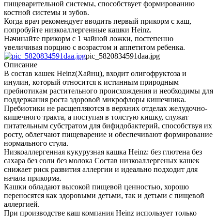
пищеварительной системы, способствует формированию
костной системы и зубов.
Когда врач рекомендует вводить первый прикорм с каш,
попробуйте низкоаллергенные кашки Heinz.
Начинайте прикорм с 1 чайной ложки, постепенно
увеличивая порцию с возрастом и аппетитом ребенка.
pic_5820834591daa.jpg
Описание
В состав кашек Heinz(Хайнц), входит олигофруктоза и
инулин, который относится к истинным природным
пребиотикам растительного происхождения и необходимы для
поддержания роста здоровой микрофлоры кишечника.
Пребиотики не расщепляются в верхних отделах желудочно-
кишечного тракта, а поступая в толстую кишку, служат
питательным субстратом для бифидобактерий, способствуя их
росту, облегчают пищеварение и обеспечивают формирование
нормального стула.
Низкоаллергенная кукурузная кашка Heinz: без глютена без
сахара без соли без молока Состав низкоаллергеных кашек
снижает риск развития аллергии и идеально подходит для
начала прикорма.
Кашки обладают высокой пищевой ценностью, хорошо
переносятся как здоровыми детьми, так и детьми с пищевой
аллергией.
При производстве каш компания Heinz использует только