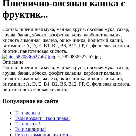
Пшенично-овсяная кашка с
фруктик...
Состав: пшеничная мука, манная крупа, овсяная мука, сахар,
груша, банан, яблоко, фосфат кальция, карбонат кальция,
кислота лимонная, железо, окись цинка, йодистый калий,
витамины: А, D, Е, В1, В2, В6, В12, РР, С, фолиевая кислота,
биотин, пантотеновая кислота.
pic_5820836527ab7.jpg
Описание
Состав: пшеничная мука, манная крупа, овсяная мука, сахар,
груша, банан, яблоко, фосфат кальция, карбонат кальция,
кислота лимонная, железо, окись цинка, йодистый калий,
витамины: А, D, Е, В1, В2, В6, В12, РР, С, фолиевая кислота,
биотин, пантотеновая кислота.
Популярное на сайте
Ты и деньги!
Твой возраст - твои права!
Ты и школа!
Ты и милиция!
Дети и домашние питомцы