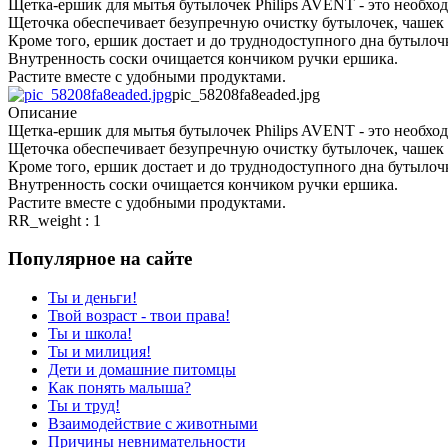
Щетка-ершик для мытья бутылочек Philips AVENT - это необхо
Щеточка обеспечивает безупречную очистку бутылочек, чашек 
Кроме того, ершик достает и до труднодоступного дна бутылочк
Внутренность соски очищается кончиком ручки ершика.
Растите вместе с удобными продуктами.
pic_58208fa8eaded.jpg
Описание
Щетка-ершик для мытья бутылочек Philips AVENT - это необхо
Щеточка обеспечивает безупречную очистку бутылочек, чашек 
Кроме того, ершик достает и до труднодоступного дна бутылочк
Внутренность соски очищается кончиком ручки ершика.
Растите вместе с удобными продуктами.
RR_weight : 1
Популярное на сайте
Ты и деньги!
Твой возраст - твои права!
Ты и школа!
Ты и милиция!
Дети и домашние питомцы
Как понять малыша?
Ты и труд!
Взаимодействие с животными
Причины невнимательности