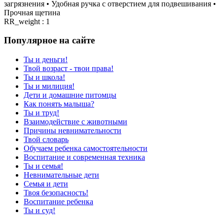
загрязнения • Удобная ручка с отверстием для подвешивания •
Прочная щетина
RR_weight : 1
Популярное на сайте
Ты и деньги!
Твой возраст - твои права!
Ты и школа!
Ты и милиция!
Дети и домашние питомцы
Как понять малыша?
Ты и труд!
Взаимодействие с животными
Причины невнимательности
Твой словарь
Обучаем ребенка самостоятельности
Воспитание и современная техника
Ты и семья!
Невнимательные дети
Семья и дети
Твоя безопасность!
Воспитание ребенка
Ты и суд!