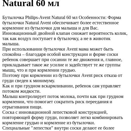
Natural 60 мл
Бутылочка Philips-Avent Natural 60 мл Особенности: Форма
бутылочки Natural Avent обеспечивает более естественное
кормление из бутылочки для малыша и для Вас.
Инновационный двойной клапан снижает вероятность колик,
так как воздух поступает в бутылочку, а не в животик
малыша.
При использовании бутылочки Avent мама может быть
спокойна – благодаря особой конструкции и форме соски
ребенок совершает при сосании те же движения и, главное,
прикладывает такое же усилие и задействует те же группы
мышц, что и при кормлении грудью.
Поэтому при кормлении из бутылочки Avent риск отказа от
груди сведен к минимуму.
Как и при грудном вскармливании, ребенок сам управляет
потоком жидкости.
Малыш контролирует поток молока, почти как при грудном
кормлении, что помогает сократить риск переедания и
отрыгивания пищи.
Соска с инновационной лепестковой конструкцией,
повторяющей форму груди, позволяет легко комбинировать
кормление грудью и кормление из бутылочки.
Специальные "лепестки" внутри соски делают ее более