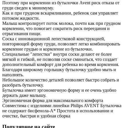
Поэтому при кормлении из бутылочки Avent риск отказа от
груди сведен к минимуму.
Как и при грудном вскармливании, ребенок сам управляет
потоком жидкости.
Малыш контролирует поток молока, почти как при грудном
кормлении, что помогает сократить риск переедания и
отрыгивания пищи.
Соска с инновационной лепестковой конструкцией,
повторяющей форму груди, позволяет легко комбинировать
кормление грудью и кормление из бутылочки.
Специальные "лепестки" внутри соски делают ее более
мягкой и гибкой, не позволяя соске сминаться, что создает
дополнительный комфорт для ребенка во время кормления.
Благодаря широкому горлышку бутылочку удобно мыть и
наполнять.
Небольшое количество деталей позволяет быстро собрать и
разобрать бутылочку.
Бутылочка имеет эргономичную форму и ее очень удобно
держать даже малышу.
Эргономичная форма для максимального комфорта
Совместима с изделиями линейки Philips AVENT Бутылочка
не содержит бисфенола-А* Простота в использовании и
очистке, быстрая и удобная сборка
Популярное на сайте