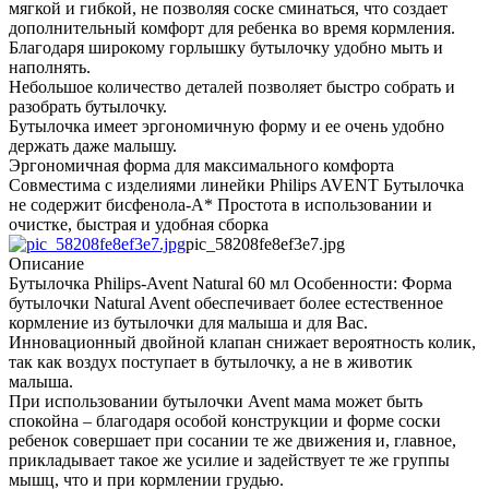
мягкой и гибкой, не позволяя соске сминаться, что создает
дополнительный комфорт для ребенка во время кормления.
Благодаря широкому горлышку бутылочку удобно мыть и
наполнять.
Небольшое количество деталей позволяет быстро собрать и
разобрать бутылочку.
Бутылочка имеет эргономичную форму и ее очень удобно
держать даже малышу.
Эргономичная форма для максимального комфорта
Совместима с изделиями линейки Philips AVENT Бутылочка
не содержит бисфенола-А* Простота в использовании и
очистке, быстрая и удобная сборка
pic_58208fe8ef3e7.jpg
Описание
Бутылочка Philips-Avent Natural 60 мл Особенности: Форма
бутылочки Natural Avent обеспечивает более естественное
кормление из бутылочки для малыша и для Вас.
Инновационный двойной клапан снижает вероятность колик,
так как воздух поступает в бутылочку, а не в животик
малыша.
При использовании бутылочки Avent мама может быть
спокойна – благодаря особой конструкции и форме соски
ребенок совершает при сосании те же движения и, главное,
прикладывает такое же усилие и задействует те же группы
мышц, что и при кормлении грудью.