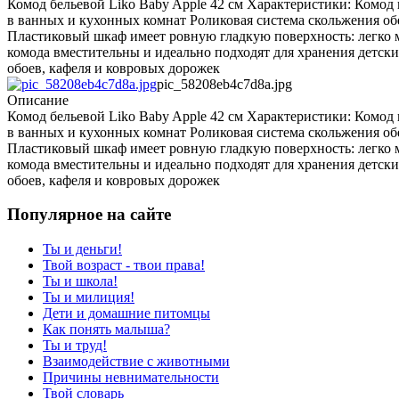
Комод бельевой Liko Baby Apple 42 см Характеристики: Комод
в ванных и кухонных комнат Роликовая система скольжения о
Пластиковый шкаф имеет ровную гладкую поверхность: легко м
комода вместительны и идеально подходят для хранения детски
обоев, кафеля и ковровых дорожек
pic_58208eb4c7d8a.jpg
Описание
Комод бельевой Liko Baby Apple 42 см Характеристики: Комод
в ванных и кухонных комнат Роликовая система скольжения о
Пластиковый шкаф имеет ровную гладкую поверхность: легко м
комода вместительны и идеально подходят для хранения детски
обоев, кафеля и ковровых дорожек
Популярное на сайте
Ты и деньги!
Твой возраст - твои права!
Ты и школа!
Ты и милиция!
Дети и домашние питомцы
Как понять малыша?
Ты и труд!
Взаимодействие с животными
Причины невнимательности
Твой словарь