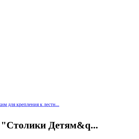
м для крепления к лестн...
ы "Столики Детям&q...