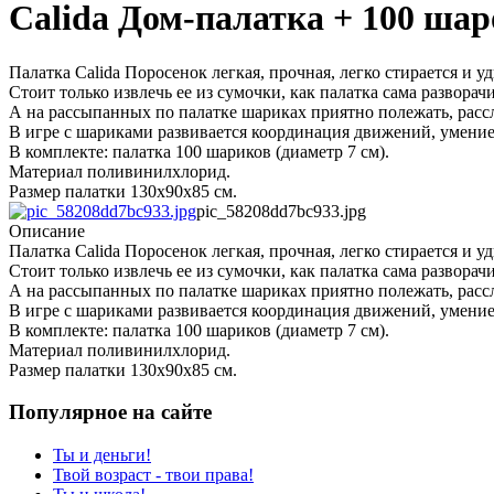
Calida Дом-палатка + 100 ша
Палатка Calida Поросенок легкая, прочная, легко стирается и у
Стоит только извлечь ее из сумочки, как палатка сама разворач
А на рассыпанных по палатке шариках приятно полежать, рассл
В игре с шариками развивается координация движений, умение 
В комплекте: палатка 100 шариков (диаметр 7 см).
Материал поливинилхлорид.
Размер палатки 130х90х85 см.
pic_58208dd7bc933.jpg
Описание
Палатка Calida Поросенок легкая, прочная, легко стирается и у
Стоит только извлечь ее из сумочки, как палатка сама разворач
А на рассыпанных по палатке шариках приятно полежать, рассл
В игре с шариками развивается координация движений, умение 
В комплекте: палатка 100 шариков (диаметр 7 см).
Материал поливинилхлорид.
Размер палатки 130х90х85 см.
Популярное на сайте
Ты и деньги!
Твой возраст - твои права!