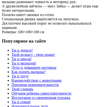
малыши развивают ловкость и моторику рук.
А дружелюбная зайчиха — мисс Зайка — делает игры еще
более интересными.
Палатка имеет окошки из сетки.
Специальная дверка закрепляется на липучках.
Достаточно высокий порог не позволит выкатываться
шарикам.
Размеры: 100×100×100 см
Популярное на сайте
Ты и деньги!
Твой возраст - твои права!
Ты и школа!
Ты и милиция!
Дети и домашние питомцы
Как понять малыша?
Ты и труд!
Взаимодействие с животными
Причины невнимательности
Твой словарь
Обучаем ребенка самостоятельности
Воспитание и современная техника
Ты и семья!
Невнимательные дети