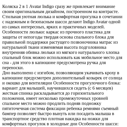
Коляска 2 в 1 Avatar Indigo сразу же привлекает внимание
своим оригинальным дизайном, построенном на контрасте.
Стильная уютная люлька и комфортная прогулка в сочетании
с надежным и безопасным шасси делают Indigo Avatar одной
из самых интересных, ярких и практичных моделей.
Особенности люльки: каркас из прочного пластика для
защиты от непогоды твердая основа спального блока для
правильной поддержки растущего позвоночника матрас из
натуральной ткани изменяемая высота подголовника
внутренняя обивка люльки из мягкого натурального хлопка
спальный блок можно использовать как мобильное место для
сна - для этого в капюшоне предусмотрена ручка для
переноски.
Дно выполнено с изгибом, позволяющим укачивать кроху в
капюшоне предусмотрен дополнительный козырек от солнца
и окошко для вентиляции Особенности прогулочного блока:
вариант для малышей, научившихся сидеть (с 6 месяцев)
жесткая спинка раскладывается до горизонтального
положения, имеет несколько промежуточных уровней
спальное место можно продлить подняв подножку
пятиточечная система фиксации ребенка ремнями съемный
бампер позволяет быстро вынуть или посадить малыша в
транспортное средство плотная накидка на ножки для
комфортных прогулок в холодные дни Особенности шасси: