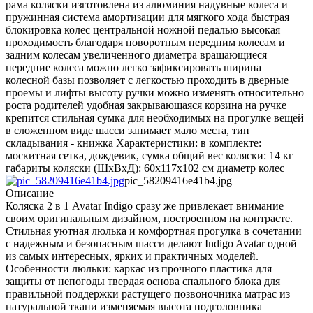
рама коляски изготовлена из алюминия надувные колеса и
пружинная система амортизации для мягкого хода быстрая
блокировка колес центральной ножной педалью высокая
проходимость благодаря поворотным передним колесам и
задним колесам увеличенного диаметра вращающиеся
передние колеса можно легко зафиксировать ширина
колесной базы позволяет с легкостью проходить в дверные
проемы и лифты высоту ручки можно изменять относительно
роста родителей удобная закрывающаяся корзина на ручке
крепится стильная сумка для необходимых на прогулке вещей
в сложенном виде шасси занимает мало места, тип
складывания - книжка Характеристики: в комплекте:
москитная сетка, дождевик, сумка общий вес коляски: 14 кг
габариты коляски (ШxВxД): 60x117x102 см диаметр колес
pic_58209416e41b4.jpg
Описание
Коляска 2 в 1 Avatar Indigo сразу же привлекает внимание
своим оригинальным дизайном, построенном на контрасте.
Стильная уютная люлька и комфортная прогулка в сочетании
с надежным и безопасным шасси делают Indigo Avatar одной
из самых интересных, ярких и практичных моделей.
Особенности люльки: каркас из прочного пластика для
защиты от непогоды твердая основа спального блока для
правильной поддержки растущего позвоночника матрас из
натуральной ткани изменяемая высота подголовника