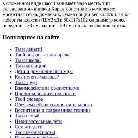
в сложенном виде шасси занимает мало места, тип
складывания - книжка Характеристики: в комплекте:
москитная сетка, дождевик, сумка общий вес коляски: 14 кг
габариты коляски (ШxВxД): 60x117x102 см диаметр колес:
передние – 23 см, задние – 29 см тип складывания: книжка
Популярное на сайте
Ты и деньги!
Твой возраст - твои права!
Ты и школа!
Ты и милиция!
Дети и домашние питомцы
Как понять малыша?
Ты и труд!
Взаимодействие с животными
Причины невнимательности
Твой словарь
Обучаем ребенка самостоятельности
Воспитание и современная техника
Ты и семья!
Невнимательные дети
Семья и дети
Твоя безопасность!
Воспитание ребенка