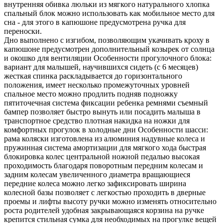
внутренняя обивка люльки из мягкого натурального хлопка
спальный блок можно использовать как мобильное место для
сна - для этого в капюшоне предусмотрена ручка для
переноски.
Дно выполнено с изгибом, позволяющим укачивать кроху в
капюшоне предусмотрен дополнительный козырек от солнца
и окошко для вентиляции Особенности прогулочного блока:
вариант для малышей, научившихся сидеть (с 6 месяцев)
жесткая спинка раскладывается до горизонтального
положения, имеет несколько промежуточных уровней
спальное место можно продлить подняв подножку
пятиточечная система фиксации ребенка ремнями съемный
бампер позволяет быстро вынуть или посадить малыша в
транспортное средство плотная накидка на ножки для
комфортных прогулок в холодные дни Особенности шасси:
рама коляски изготовлена из алюминия надувные колеса и
пружинная система амортизации для мягкого хода быстрая
блокировка колес центральной ножной педалью высокая
проходимость благодаря поворотным передним колесам и
задним колесам увеличенного диаметра вращающиеся
передние колеса можно легко зафиксировать ширина
колесной базы позволяет с легкостью проходить в дверные
проемы и лифты высоту ручки можно изменять относительно
роста родителей удобная закрывающаяся корзина на ручке
крепится стильная сумка для необходимых на прогулке вещей