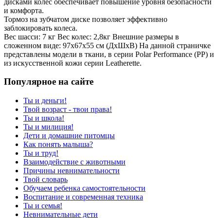
дисками колес обеспечивает повышение уровня безопасности
и комфорта.
Тормоз на зубчатом диске позволяет эффективно
заблокировать колеса.
Вес шасси: 7 кг Вес колес: 2,8кг Внешние размеры в
сложенном виде: 97x67x55 см (ДxШxВ) На данной страничке
представлены модели в ткани, в серии Polar Performance (PP) и
из искусственной кожи серии Leatherette.
Популярное на сайте
Ты и деньги!
Твой возраст - твои права!
Ты и школа!
Ты и милиция!
Дети и домашние питомцы
Как понять малыша?
Ты и труд!
Взаимодействие с животными
Причины невнимательности
Твой словарь
Обучаем ребенка самостоятельности
Воспитание и современная техника
Ты и семья!
Невнимательные дети