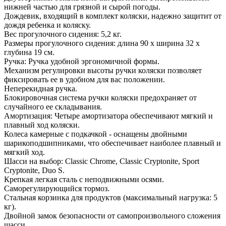
нижней частью для грязной и сырой погоды.
Дождевик, входящий в комплект коляски, надежно защитит от
дождя ребенка и коляску.
Вес прогулочного сидения: 5,2 кг.
Размеры прогулочного сидения: длина 90 х ширина 32 х
глубина 19 см.
Ручка: Ручка удобной эргономичной формы.
Механизм регулировки высоты ручки коляски позволяет
фиксировать ее в удобном для вас положении.
Неперекидная ручка.
Блокировочная система ручки коляски предохраняет от
случайного ее складывания.
Амортизация: Четыре амортизатора обеспечивают мягкий и
плавный ход коляски.
Колеса камерные с подкачкой - оснащены двойными
шарикоподшипниками, что обеспечивает наиболее плавный и
мягкий ход.
Шасси на выбор: Classic Chrome, Classic Cryptonite, Sport
Cryptonite, Duo S.
Крепкая легкая сталь с неподвижными осями.
Саморегулирующийся тормоз.
Стальная корзинка для продуктов (максимальный нагрузка: 5
кг).
Двойной замок безопасности от самопроизвольного сложения
шасси.