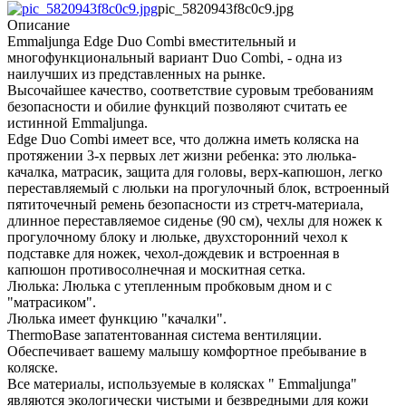
pic_5820943f8c0c9.jpg
Описание
Emmaljunga Edge Duo Combi вместительный и
многофункциональный вариант Duo Combi, - одна из
наилучших из представленных на рынке.
Высочайшее качество, соответствие суровым требованиям
безопасности и обилие функций позволяют считать ее
истинной Emmaljunga.
Edge Duo Combi имеет все, что должна иметь коляска на
протяжении 3-х первых лет жизни ребенка: это люлька-
качалка, матрасик, защита для головы, верх-капюшон, легко
переставляемый с люльки на прогулочный блок, встроенный
пятиточечный ремень безопасности из стретч-материала,
длинное переставляемое сиденье (90 см), чехлы для ножек к
прогулочному блоку и люльке, двухсторонний чехол к
подставке для ножек, чехол-дождевик и встроенная в
капюшон противосолнечная и москитная сетка.
Люлька: Люлька с утепленным пробковым дном и с
"матрасиком".
Люлька имеет функцию "качалки".
ThermoBase запатентованная система вентиляции.
Обеспечивает вашему малышу комфортное пребывание в
коляске.
Все материалы, используемые в колясках " Emmaljunga"
являются экологически чистыми и безвредными для кожи