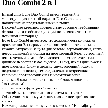
Duo Combi 2 в 1
Emmaljunga Edge Duo Combi вместительный и
многофункциональный вариант Duo Combi, - одна из
наилучших из представленных на рынке.
Высочайшее качество, соответствие суровым требованиям
безопасности и обилие функций позволяют считать ее
истинной Emmaljunga.
Edge Duo Combi имеет все, что должна иметь коляска на
протяжении 3-х первых лет жизни ребенка: это люлька-
качалка, матрасик, защита для головы, верх-капюшон, легко
переставляемый с люльки на прогулочный блок, встроенный
пятиточечный ремень безопасности из стретч-материала,
длинное переставляемое сиденье (90 см), чехлы для ножек к
прогулочному блоку и люльке, двухсторонний чехол к
подставке для ножек, чехол-дождевик и встроенная в
капюшон противосолнечная и москитная сетка.
Люлька: Люлька с утепленным пробковым дном и с
"матрасиком".
Люлька имеет функцию "качалки".
ThermoBase запатентованная система вентиляции.
Обеспечивает вашему малышу комфортное пребывание в
коляске.
Все материалы, используемые в колясках " Emmaljunga"