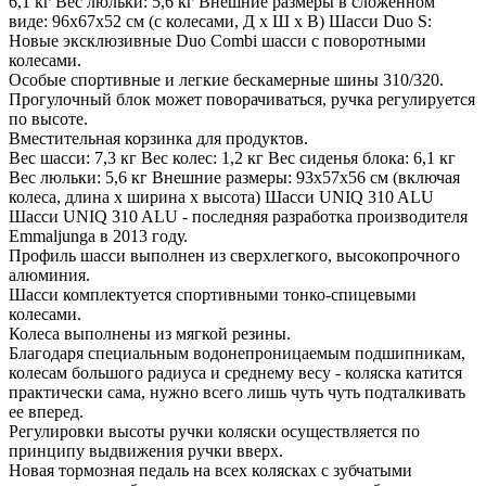
6,1 кг Вес люльки: 5,6 кг Внешние размеры в сложенном
виде: 96x67x52 см (с колесами, Д x Ш x В) Шасси Duo S:
Новые эксклюзивные Duo Combi шасси с поворотными
колесами.
Особые спортивные и легкие бескамерные шины 310/320.
Прогулочный блок может поворачиваться, ручка регулируется
по высоте.
Вместительная корзинка для продуктов.
Вес шасси: 7,3 кг Вес колес: 1,2 кг Вес сиденья блока: 6,1 кг
Вес люльки: 5,6 кг Внешние размеры: 93x57x56 см (включая
колеса, длина х ширина х высота) Шасси UNIQ 310 ALU
Шасси UNIQ 310 ALU - последняя разработка производителя
Emmaljunga в 2013 году.
Профиль шасси выполнен из сверхлегкого, высокопрочного
алюминия.
Шасси комплектуется спортивными тонко-спицевыми
колесами.
Колеса выполнены из мягкой резины.
Благодаря специальным водонепроницаемым подшипникам,
колесам большого радиуса и среднему весу - коляска катится
практически сама, нужно всего лишь чуть чуть подталкивать
ее вперед.
Регулировки высоты ручки коляски осуществляется по
принципу выдвижения ручки вверх.
Новая тормозная педаль на всех колясках с зубчатыми