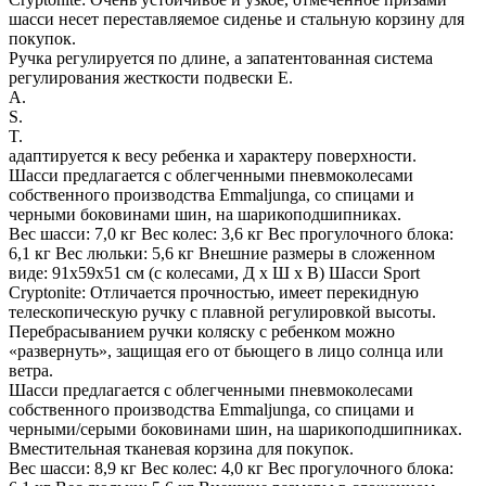
шасси несет переставляемое сиденье и стальную корзину для
покупок.
Ручка регулируется по длине, а запатентованная система
регулирования жесткости подвески E.
A.
S.
T.
адаптируется к весу ребенка и характеру поверхности.
Шасси предлагается с облегченными пневмоколесами
собственного производства Emmaljunga, со спицами и
черными боковинами шин, на шарикоподшипниках.
Вес шасси: 7,0 кг Вес колес: 3,6 кг Вес прогулочного блока:
6,1 кг Вес люльки: 5,6 кг Внешние размеры в сложенном
виде: 91x59x51 см (с колесами, Д x Ш x В) Шасси Sport
Cryptonite: Отличается прочностью, имеет перекидную
телескопическую ручку с плавной регулировкой высоты.
Перебрасыванием ручки коляску с ребенком можно
«развернуть», защищая его от бьющего в лицо солнца или
ветра.
Шасси предлагается с облегченными пневмоколесами
собственного производства Emmaljunga, со спицами и
черными/серыми боковинами шин, на шарикоподшипниках.
Вместительная тканевая корзина для покупок.
Вес шасси: 8,9 кг Вес колес: 4,0 кг Вес прогулочного блока: