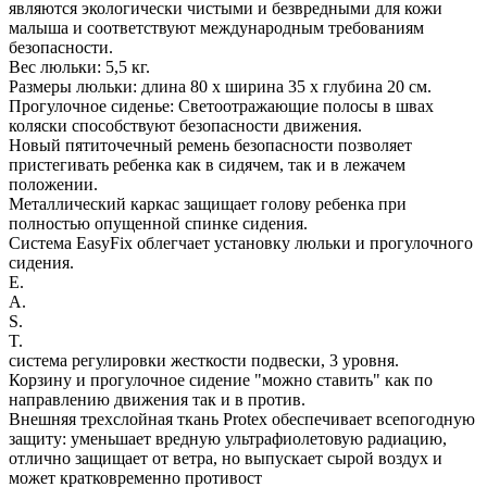
являются экологически чистыми и безвредными для кожи
малыша и соответствуют международным требованиям
безопасности.
Вес люльки: 5,5 кг.
Размеры люльки: длина 80 х ширина 35 х глубина 20 см.
Прогулочное сиденье: Светоотражающие полосы в швах
коляски способствуют безопасности движения.
Новый пятиточечный ремень безопасности позволяет
пристегивать ребенка как в сидячем, так и в лежачем
положении.
Металлический каркас защищает голову ребенка при
полностью опущенной спинке сидения.
Система EasyFix облегчает установку люльки и прогулочного
сидения.
E.
A.
S.
T.
система регулировки жесткости подвески, 3 уровня.
Корзину и прогулочное сидение "можно ставить" как по
направлению движения так и в против.
Внешняя трехслойная ткань Protex обеспечивает всепогодную
защиту: уменьшает вредную ультрафиолетовую радиацию,
отлично защищает от ветра, но выпускает сырой воздух и
может кратковременно противост