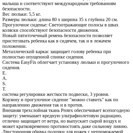
малыша и соответствуют международным требованиям
безопасности.
Вес люльки: 5,5 кг.
Размеры люльки: длина 80 х ширина 35 х глубина 20 см.
Прогулочное сиденье: Светоотражающие полосы в швах
коляски способствуют безопасности движения.
Новый пятиточечный ремень безопасности позволяет
пристегивать ребенка как в сидячем, так и в лежачем
положении.
Металлический каркас защищает голову ребенка при
полностью опущенной спинке сидения.
Система EasyFix облегчает установку люльки и прогулочного
сидения.
E.
A.
S.
T.
система регулировки жесткости подвески, 3 уровня.
Корзину и прогулочное сидение "можно ставить" как по
направлению движения так и в против.
Внешняя трехслойная ткань Protex обеспечивает всепогодную
защиту: уменьшает вредную ультрафиолетовую радиацию,
отлично защищает от ветра, но выпускает сырой воздух и
может кратковременно противостоять даже сильному ливню.
Двусторонняя обивка полочки для ножек с непромокаемой