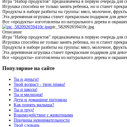
Игра "Набор продуктов" предназначена в первую очередь для 
Игрушка способна не только занять ребенка, но и станет прек
Продукты в наборе разбиты на группы: мясо, молочное, фрукты
Эта деревянная игрушка станет прекрасным подарком для дево
Все «продукты» изготовлены из натурального дерева и окраше
pic_582092659410c.jpg
Описание
Игра "Набор продуктов" предназначена в первую очередь для 
Игрушка способна не только занять ребенка, но и станет прек
Продукты в наборе разбиты на группы: мясо, молочное, фрукты
Эта деревянная игрушка станет прекрасным подарком для дево
Все «продукты» изготовлены из натурального дерева и окраше
Популярное на сайте
Ты и деньги!
Твой возраст - твои права!
Ты и школа!
Ты и милиция!
Дети и домашние питомцы
Как понять малыша?
Ты и труд!
Взаимодействие с животными
Причины невнимательности
Твой словарь