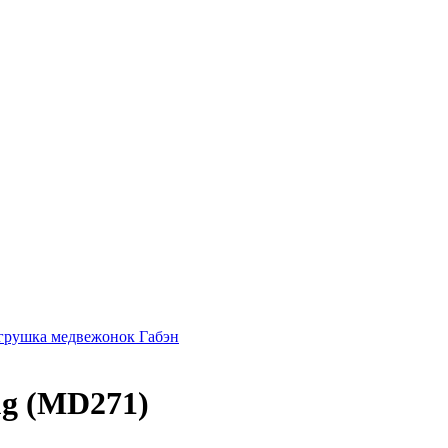
грушка медвежонок Габэн
ug (MD271)