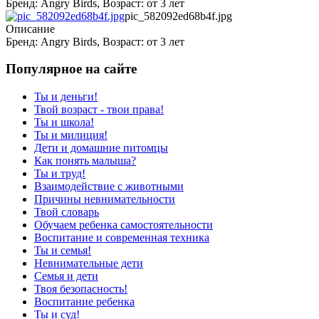
Бренд: Angry Birds, Возраст: от 3 лет
pic_582092ed68b4f.jpg
Описание
Бренд: Angry Birds, Возраст: от 3 лет
Популярное на сайте
Ты и деньги!
Твой возраст - твои права!
Ты и школа!
Ты и милиция!
Дети и домашние питомцы
Как понять малыша?
Ты и труд!
Взаимодействие с животными
Причины невнимательности
Твой словарь
Обучаем ребенка самостоятельности
Воспитание и современная техника
Ты и семья!
Невнимательные дети
Семья и дети
Твоя безопасность!
Воспитание ребенка
Ты и суд!