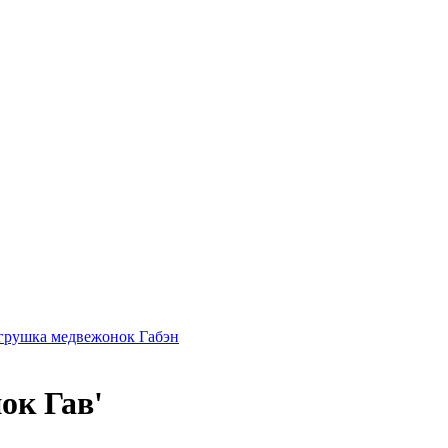
грушка медвежонок Габэн
ок Гав'