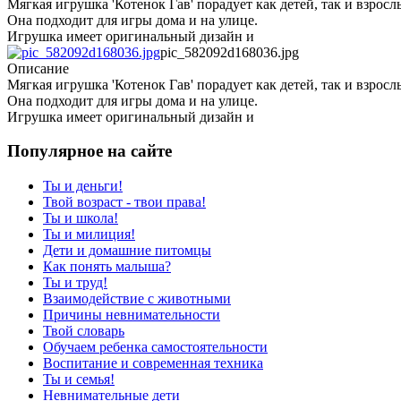
Мягкая игрушка 'Котенок Гав' порадует как детей, так и взросл
Она подходит для игры дома и на улице.
Игрушка имеет оригинальный дизайн и
pic_582092d168036.jpg
Описание
Мягкая игрушка 'Котенок Гав' порадует как детей, так и взросл
Она подходит для игры дома и на улице.
Игрушка имеет оригинальный дизайн и
Популярное на сайте
Ты и деньги!
Твой возраст - твои права!
Ты и школа!
Ты и милиция!
Дети и домашние питомцы
Как понять малыша?
Ты и труд!
Взаимодействие с животными
Причины невнимательности
Твой словарь
Обучаем ребенка самостоятельности
Воспитание и современная техника
Ты и семья!
Невнимательные дети