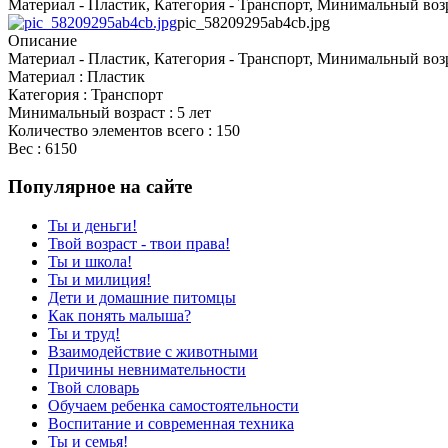
Материал - Пластик, Категория - Транспорт, Минимальный возрас
pic_58209295ab4cb.jpg
Описание
Материал - Пластик, Категория - Транспорт, Минимальный возрас
Материал : Пластик
Категория : Транспорт
Минимальный возраст : 5 лет
Количество элементов всего : 150
Вес : 6150
Популярное на сайте
Ты и деньги!
Твой возраст - твои права!
Ты и школа!
Ты и милиция!
Дети и домашние питомцы
Как понять малыша?
Ты и труд!
Взаимодействие с животными
Причины невнимательности
Твой словарь
Обучаем ребенка самостоятельности
Воспитание и современная техника
Ты и семья!