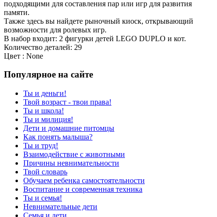
подходящими для составления пар или игр для развития
памяти.
Также здесь вы найдете рыночный киоск, открывающий
возможности для ролевых игр.
В набор входит: 2 фигурки детей LEGO DUPLO и кот.
Количество деталей: 29
Цвет : None
Популярное на сайте
Ты и деньги!
Твой возраст - твои права!
Ты и школа!
Ты и милиция!
Дети и домашние питомцы
Как понять малыша?
Ты и труд!
Взаимодействие с животными
Причины невнимательности
Твой словарь
Обучаем ребенка самостоятельности
Воспитание и современная техника
Ты и семья!
Невнимательные дети
Семья и дети