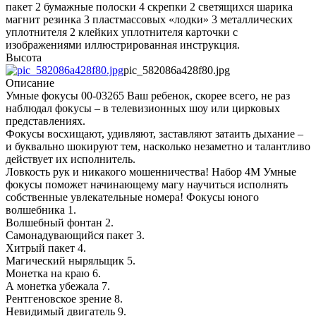
пакет 2 бумажные полоски 4 скрепки 2 светящихся шарика
магнит резинка 3 пластмассовых «лодки» 3 металлических
уплотнителя 2 клейких уплотнителя карточки с
изображениями иллюстрированная инструкция.
Высота
pic_582086a428f80.jpg
Описание
Умные фокусы 00-03265 Ваш ребенок, скорее всего, не раз
наблюдал фокусы – в телевизионных шоу или цирковых
представлениях.
Фокусы восхищают, удивляют, заставляют затаить дыхание –
и буквально шокируют тем, насколько незаметно и талантливо
действует их исполнитель.
Ловкость рук и никакого мошенничества! Набор 4M Умные
фокусы поможет начинающему магу научиться исполнять
собственные увлекательные номера! Фокусы юного
волшебника 1.
Волшебный фонтан 2.
Самонадувающийся пакет 3.
Хитрый пакет 4.
Магический ныряльщик 5.
Монетка на краю 6.
А монетка убежала 7.
Рентгеновское зрение 8.
Невидимый двигатель 9.