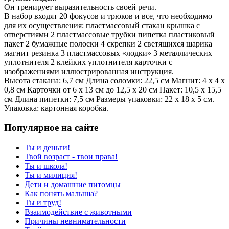
Он тренирует выразительность своей речи.
В набор входят 20 фокусов и трюков и все, что необходимо
для их осуществления: пластмассовый стакан крышка с
отверстиями 2 пластмассовые трубки пипетка пластиковый
пакет 2 бумажные полоски 4 скрепки 2 светящихся шарика
магнит резинка 3 пластмассовых «лодки» 3 металлических
уплотнителя 2 клейких уплотнителя карточки с
изображениями иллюстрированная инструкция.
Высота стакана: 6,7 см Длина соломки: 22,5 см Магнит: 4 х 4 х
0,8 см Карточки от 6 х 13 см до 12,5 х 20 см Пакет: 10,5 х 15,5
см Длина пипетки: 7,5 см Размеры упаковки: 22 х 18 х 5 см.
Упаковка: картонная коробка.
Популярное на сайте
Ты и деньги!
Твой возраст - твои права!
Ты и школа!
Ты и милиция!
Дети и домашние питомцы
Как понять малыша?
Ты и труд!
Взаимодействие с животными
Причины невнимательности