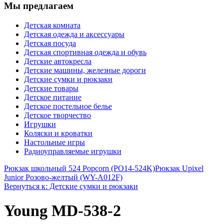
Мы предлагаем
Детская комната
Детская одежда и аксессуары
Детская посуда
Детская спортивная одежда и обувь
Детские автокресла
Детские машины, железные дороги
Детские сумки и рюкзаки
Детские товары
Детское питание
Детское постельное белье
Детское творчество
Игрушки
Коляски и кроватки
Настольные игры
Радиоуправляемые игрушки
Рюкзак школьный 524 Popcorn (PO14-524K)
Рюкзак Upixel
Junior Розово-желтый (WY-A012F)
Вернуться к: Детские сумки и рюкзаки
Young MD-538-2