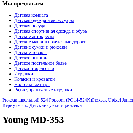
Мы предлагаем
Детская комната
Детская одежда и аксессуары
Детская посуда
Детская спортивная одежда и обувь
Детские автокресла
Детские машины, железные дороги
Детские сумки и рюкзаки
Детские товары
Детское питание
Детское постельное белье
Детское творчество
Игрушки
Коляски и кроватки
Настольные игры
Радиоуправляемые игрушки
Рюкзак школьный 524 Popcorn (PO14-524K)
Рюкзак Upixel Juni
Вернуться к: Детские сумки и рюкзаки
Young MD-353