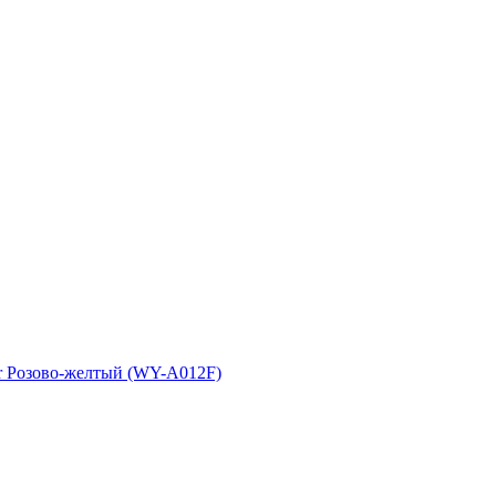
or Розово-желтый (WY-A012F)