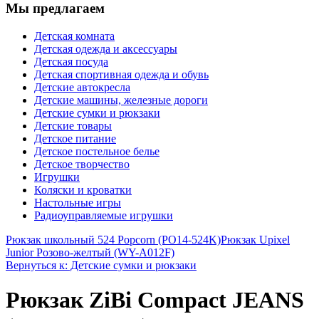
Мы предлагаем
Детская комната
Детская одежда и аксессуары
Детская посуда
Детская спортивная одежда и обувь
Детские автокресла
Детские машины, железные дороги
Детские сумки и рюкзаки
Детские товары
Детское питание
Детское постельное белье
Детское творчество
Игрушки
Коляски и кроватки
Настольные игры
Радиоуправляемые игрушки
Рюкзак школьный 524 Popcorn (PO14-524K)
Рюкзак Upixel
Junior Розово-желтый (WY-A012F)
Вернуться к: Детские сумки и рюкзаки
Рюкзак ZiBi Compact JEANS